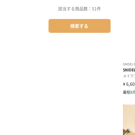
該当する商品数：
51件
検索する