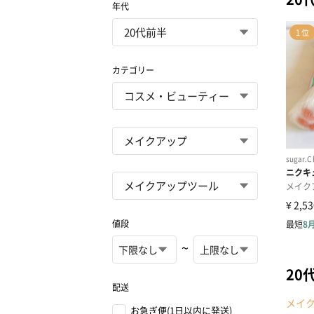
年代
カテゴリー
値段
~
20
配送
メイ
お急ぎ便(1日以内に発送)