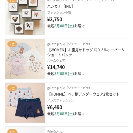
1位
ハンカチ［INU］
ファッション小物
¥2,750
最短
8月08日(土)
お届け
gelato pique（ジェラートピケ）
2位
【WOMEN】お腹見せドッグJQDプルオーバー＆
ショートパンツ
ルームウェア
¥14,740
最短
8月08日(土)
お届け
gelato pique（ジェラートピケ）
3位
【HOMME】ベア柄アンダーウェア2枚セット
メンズファッション
¥6,490
最短
8月08日(土)
お届け
今治タオル
4位