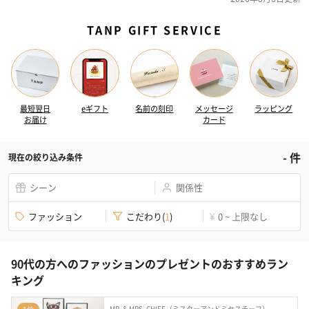
TANP GIFT SERVICE
最短翌日
eギフト
名前の刻印
メッセージ
ラッピング
お届け
カード
-
件
現在の絞り込み条件
シーン
関係性
ファッション
こだわり
(
1
)
0 ~ 上限なし
¥
90代の方へのファッションのプレゼントのおすすめラン
キング
MR. & MRS. CHIEF（ミスターアンドミセスチーフ）