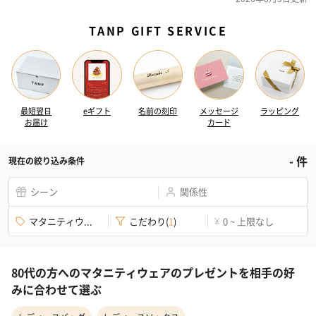
TANP GIFT SERVICE
最短翌日
eギフト
名前の刻印
メッセージ
ラッピング
お届け
カード
-
件
現在の絞り込み条件
シーン
関係性
マタニティウ...
こだわり
(
1
)
0 ~ 上限なし
¥
80代の方へのマタニティウェアのプレゼントを相手の好
みに合わせて選ぶ