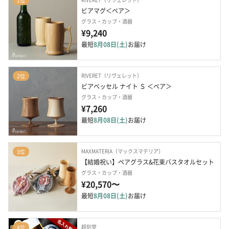
1位
ビアマグ＜ペア＞
グラス・カップ・酒器
¥9,240
最短
8月08日(土)
お届け
RIVERET（リヴェレット）
2位
ビアベッセル ナイト Ｓ ＜ペア＞
グラス・カップ・酒器
¥7,260
最短
8月08日(土)
お届け
MAXMATERIA（マックスマテリア）
3位
【結婚祝い】ペアグラス&花束バスタオルセット
グラス・カップ・酒器
¥20,570〜
最短
8月08日(土)
お届け
超刻堂
4位