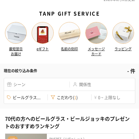
TANP GIFT SERVICE
最短翌日
eギフト
名前の刻印
メッセージ
ラッピング
お届け
カード
-
件
現在の絞り込み条件
シーン
関係性
ビールグラス...
こだわり
(
1
)
0 ~ 上限なし
¥
70代の方へのビールグラス・ビールジョッキのプレゼン
トのおすすめランキング
RIVERET（リヴェレット）