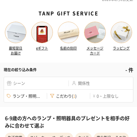
TANP GIFT SERVICE
最短翌日
eギフト
名前の刻印
メッセージ
ラッピング
お届け
カード
-
件
現在の絞り込み条件
シーン
関係性
ランプ・照明...
こだわり
(
1
)
0 ~ 上限なし
¥
6-9歳の方へのランプ・照明器具のプレゼントを相手の好
みに合わせて選ぶ