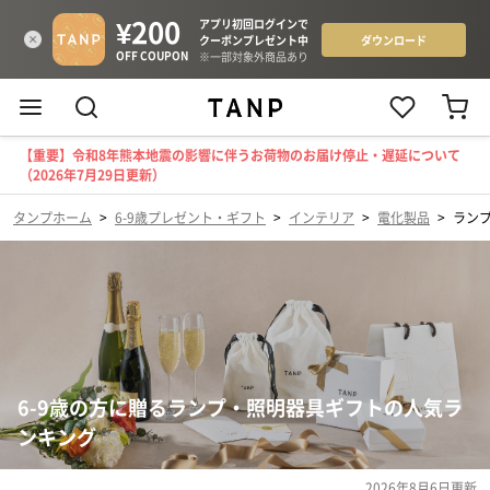
【重要】令和8年熊本地震の影響に伴うお荷物のお届け停止・遅延について
（2026年7月29日更新）
タンプホーム
>
6-9歳プレゼント・ギフト
>
インテリア
>
電化製品
>
ラン
6-9歳の方に贈るランプ・照明器具ギフトの人気ラ
ンキング
2026年8月6日
更新