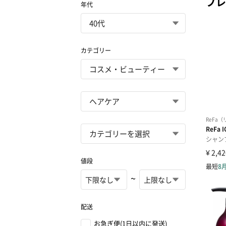
プレ
年代
カテゴリー
値段
~
配送
お急ぎ便(1日以内に発送)