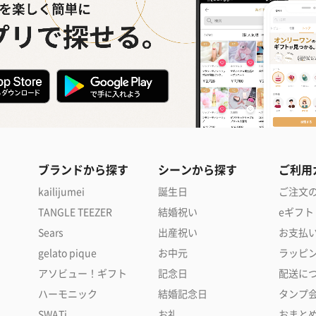
ブランドから探す
シーンから探す
ご利用
kailijumei
誕生日
ご注文
TANGLE TEEZER
結婚祝い
eギフト
Sears
出産祝い
お支払
gelato pique
お中元
ラッピ
アソビュー！ギフト
記念日
配送に
ハーモニック
結婚記念日
タンプ
SWATi
お礼
おまと