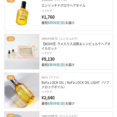
1位
エンリッチドグロウヘアオイル
ヘアケア
¥1,760
最短
8月09日(日)
お届け
SINN PURETE（シン ピュルテ）
2位
【BOX付】ラメ入り入浴剤＆シンピュルテヘアオ
イルセット
ヘアケア
¥9,130
最短
8月09日(日)
お届け
ReFa（リファ）
3位
ReFa LOCK OIL / ReFa LOCK OIL LIGHT（リフ
ァロックオイル）
ヘアケア
¥2,640
最短
8月09日(日)
お届け
SINN PURETE（シン ピュルテ）
4位