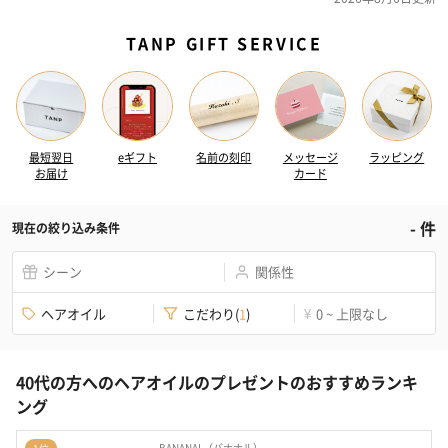
TANP GIFT SERVICE
最短翌日
eギフト
名前の刻印
メッセージ
ラッピング
お届け
カード
-
件
現在の絞り込み条件
シーン
関係性
ヘアオイル
こだわり
(
1
)
0 ~ 上限なし
¥
40代の方へのヘアオイルのプレゼントのおすすめランキ
ング
BANANAL（バナナル）