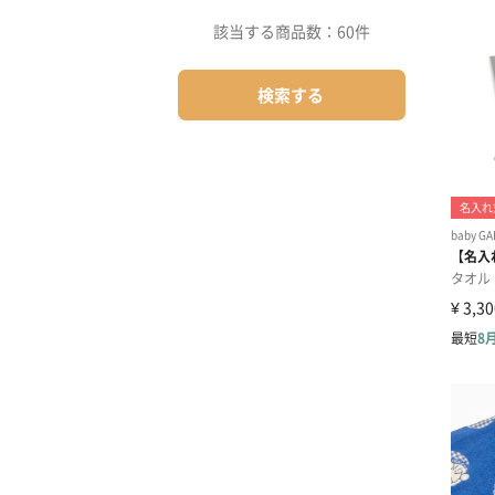
該当する商品数：
60件
検索する