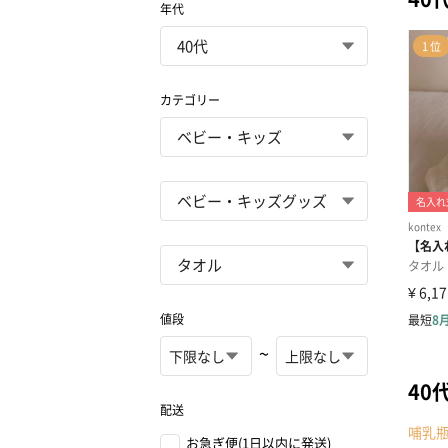
年代
カテゴリー
値段
~
40
配送
哺乳
お急ぎ便(1日以内に発送)