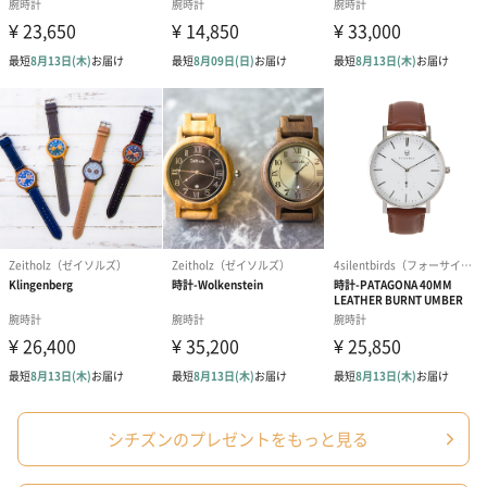
商品詳細情報
素材
ステンレススチール
(金属材質:ステンレス)
サイズ（外箱
幅460mm×奥行114mm×高さ75mm
込み）
重さ
87g
外装
長方形のボックス
お届け内容
・時計本体
・専用ボックス
・保証書
原産国
中国orタイ
シチズンのプレゼントをもっと見る
商品オプション情報