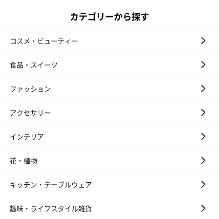
ンセンススティック
ンセンススティック
（GRAPE AND
カテゴリーから探す
（END）（880円）
（St.OSMANTHUS）
（880円）
（880円）
コスメ・ビューティー
食品・スイーツ
お酒
お酒を同梱してお届けいたします。
ファッション
※20歳未満の方への酒類の販売はいたしません。
アクセサリー
インテリア
花・植物
キッチン・テーブルウェア
プレミアムビール イネ
実楽山田錦 特別純米
ジョニ－ウォ
ディット（712円）
酒（655円）
ブラック１２年（
趣味・ライフスタイル雑貨
円）