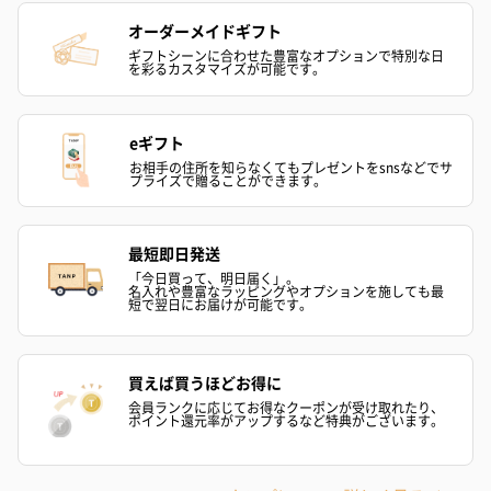
スキンケアグッズ
オーダーメイドギフト
スキンケアグッズを同梱してお届けします。
ギフトシーンに合わせた豊富なオプションで特別な日
を彩るカスタマイズが可能です。
eギフト
お相手の住所を知らなくてもプレゼントをsnsなどでサ
プライズで贈ることができます。
最短即日発送
ハンドクリーム3本セッ
シャワージェル＆ハン
シャワージェ
「今日買って、明日届く」。
ト【ありがとう】
ドクリーム（ピンクグ
ドクリーム（
名入れや豊富なラッピングやオプションを施しても最
（1,100円）
レープフルーツ）
ッシュローズ）（
短で翌日にお届けが可能です。
（2,145円）
円）
買えば買うほどお得に
会員ランクに応じてお得なクーポンが受け取れたり、
リラックスグッズ
ポイント還元率がアップするなど特典がございます。
リラックスグッズを同梱してお届けします。