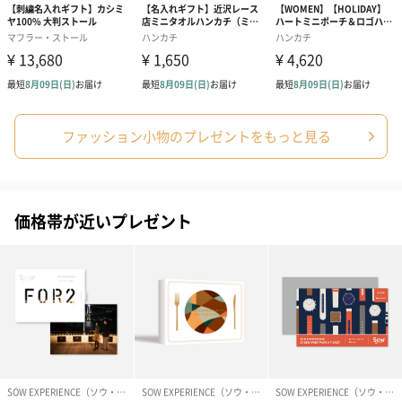
シーズンブーケ（ひま
ブーケ（ホワイトグリ
ブーケ（ピン
ファッション小物のプレゼントをもっと見る
わり）（1,880円）
ーン）（1,650円）
（1,650円）
価格帯が近いプレゼント
ドライフラワー・プリザーブドフラワー
自然のお花で作ったドライフラワー・プリザーブドフラワーを同
梱します。
一部花材が写真と異なる場合がございます。予めご了承くださ
い。パッケージに入れてお届けします。