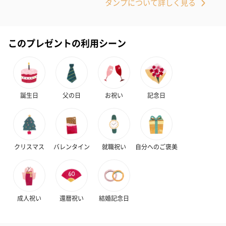
タンプについて詳しく見る
このプレゼントの利用シーン
かき氷入浴剤4点セット
かき氷入浴剤4点セット
バスフラワー
（ブルー）（748円）
（イエロー）（748円）
【Thank you】
誕生日
父の日
お祝い
記念日
円）
クリスマス
バレンタイン
就職祝い
自分へのご褒美
ハンドタオル・ハンカチ
ハンドタオル・ハンカチを同梱してお届けいたします。ギフトへ
の＋αにおすすめです。
成人祝い
還暦祝い
結婚記念日