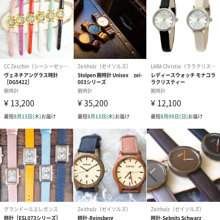
#70代
シンプルなデザインはギフトにもおすすめ
幅広い年代の方に似合うシンプルなデザインも魅力。
ベルトは、シンプルアジャスト方式を採用しており、付属の工具
を用いることでご自身でも簡単にサイズ調節が可能です。
誕生日や記念日、母の日や父の日といった、特別な日のギフトに
も、日常使いにもおすすめです。
カラー詳細
文字板：白
ケース：ピンクゴールド
カーフバンド：ブラウン