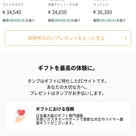
スイーツ
スイーツを同梱してお届けいたします。ギフトへの＋αにおすすめ
価格帯の近いプレゼントをもっと見る
です。
ギフトを最高の体験に。
タンプはギフトに特化したECサイトです。
あなたの大切な方へ。
プレゼントはタンプがお手伝いします。
ゼリーバウム カット
麦わらパンダバウム
3層デザート 
（レモン＆紅茶）（432
（バナナ味）（540円）
ェ〜国産フル
ギフトにおける信頼
円）
り〜 3号（86
日本最大級のギフト専門通販
手厚いカスタマーサポートで柔軟な対応やバイヤー厳
選ギフトがございます。