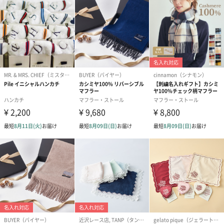
す。
写真付きメッセージカ
写真付きメッセージカ
【誕生日】Hap
ード（680円）
ード（Thank you）ピ
Birthday ホ
ンク（680円）
刷なし）（11
生花
生花のブーケを同梱します。
※9-15時にご注文いただく場合、最短のお届け可能日が通常より
も1日遅くなります。