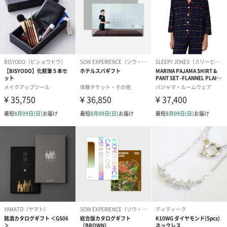
フラワーテディベア
テディベア（バニラ）
テディベア（
（2,390円）
（1,760円）
ル）（1,760円
紅茶・コーヒー・スイーツ
紅茶・コーヒー・スイーツを同梱してお届けいたします。ギフト
への＋αにおすすめです。
アールグレイ（HAPPY
アールグレイティー
フルーツティー
BIRTHDAY TO YOU）
（660円）
円）
（660円）