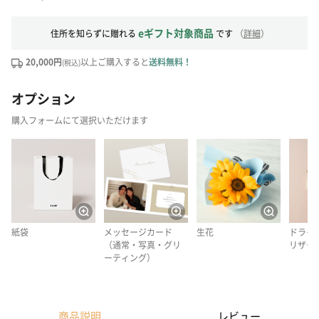
eギフト対象商品
住所を知らずに贈れる
です
（
詳細
）
20,000円
以上ご購入すると
送料無料！
(税込)
オプション
購入フォームにて選択いただけます
紙袋
メッセージカード
生花
ドライ
（通常・写真・グリ
リザー
ーティング）
商品説明
レビュー