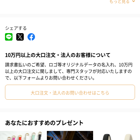
気エネルギーに変換し時計を駆動させる技術です。
#誕生日×部下男性
#誕生日×甥
#誕生日×息子
#誕生日×彼氏
#誕生日×弟
#誕生日×男子大学生
定期的な電池交換不要のエコ・ドライブ搭載のモデルは、時計と
して初めて「エコマーク商品」に認定されました。
シェアする
#誕生日×同僚男性
#誕生日×上司男性
#誕生日×祖父
#誕生日×父親
#誕生日×夫
#誕生日×男性
#誕生日×男友達
追求された機能とデザイン
10万円以上の大口注文・法人のお客様について
#父の日
#お祝い
#記念日
#クリスマス
#バレンタイン
請求書払いのご希望、ロゴ等オリジナルデータの名入れ、10万円
#就職祝い
#自分へのご褒美
#成人祝い
#還暦祝い
以上の大口注文に関しまして、専門スタッフが対応いたしますの
で、以下フォームよりお問い合わせください。
充実の基本性能
#結婚記念日
#兄
#男子高校生
#男子中学生
シンプルですっきりとした薄型エコ・ドライブに、日付表示機能
大口注文・法人のお問い合わせはこちら
#小学生高学年の男の子
#親戚男性
#取引先男性
#義父
付きのモデルが登場。
#部下男性
#甥
#息子
#彼氏
#弟
#男子大学生
金属のような質感の美しいシンプルな文字盤と見返しリング、薄
型のケースはそのままに 電波受信機能を搭載。
あなたにおすすめのプレゼント
#同僚男性
#上司男性
#祖父
#父親
#夫
#男性
パワーセーブ、パーペチュアルカレンダーなどの機能も搭載して
#男友達
#20代前半
#20代後半
#30代
#40代
#50代
います。