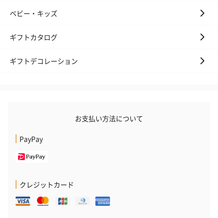
ベビー・キッズ
おつまみ・その他
ギフトカタログ
お酒にぴったりのおつまみ・サプリを同梱してお届けいたしま
す。
ギフトデコレーション
お支払い方法について
PayPay
いぶりがっことチーズ
ごろっとうまみ チーズ
しょっつるナッ
のオイル漬（981円）
のオイル漬（塩麹&レモ
円）
ン）（981円）
クレジットカード