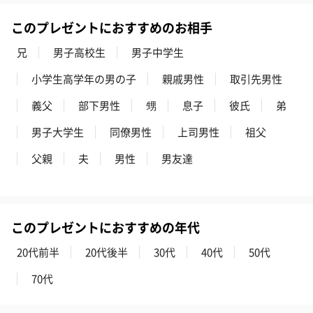
このプレゼントにおすすめのお相手
兄
男子高校生
男子中学生
花束ハンドタオル（ピ
花束ハンドタオル（ブ
花束ハンドタ
小学生高学年の男の子
親戚男性
取引先男性
ンク）（1,760円）
ルー）（1,760円）
ワイト）（1,7
義父
部下男性
甥
息子
彼氏
弟
男子大学生
同僚男性
上司男性
祖父
キャンドル・お香
父親
夫
男性
男友達
キャンドル・お香を同梱してお届けいたします。
このプレゼントにおすすめの年代
20代前半
20代後半
30代
40代
50代
70代
フラッグカプセル：イ
フラッグカプセル：イ
ショートイン