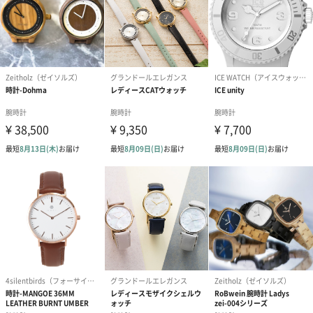
先駆けて開発した光発電技術「エコ・ドライブ」や、最先端の衛
星電波時計など、常に時計の可能性を考え、開発を重ねてきまし
た。
2018年に創業100周年を迎えたシチズンは、これからも時計の未
大切な方への贈り物に、自分へのご褒美に。
大切な方へ【シチズン】の時計を贈りませんか。
年齢を問わず使用できるシンプルなデザインと、最先端の機能が
搭載された【シチズン】の時計は、誕生日や記念日、母の日や父
の日といった、特別な日のギフトに喜ばれるでしょう。
自分へのご褒美にもおすすめです。