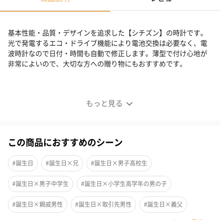
基本性能・品質・デザインを追求した【シチズン】の時計です。
光で発電するエコ・ドライブ機能により電池交換は必要なく、電
波時計なので日付・時間も自動で修正します。薄型で付け心地が
非常によいので、大切な方への贈り物にもおすすめです。
安心の品質
もっと見る
光で発電するエコ・ドライブ機能により電池交換は必要ありませ
ん。
電波時計なので日付・時間も自動で修正します。
この商品におすすめのシーン
薄型で付け心地が非常によいのが特徴です。
#誕生日
#誕生日×兄
#誕生日×男子高校生
#誕生日×男子中学生
#誕生日×小学生高学年の男の子
エコ・ドライブ
#誕生日×親戚男性
#誕生日×取引先男性
#誕生日×義父
「エコ・ドライブ」とは【シチズン】が独自に開発した、光を電