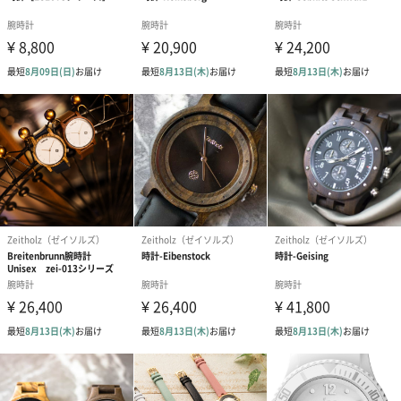
ギフトに最適なパッケージ
高級感・上質感のあるシンプルなシチズン専用boxが付きますの
で、プレゼントにもおすすめです。
【シチズン】
基本性能・品質・デザインを追求した【シチズン】の時計。
【シチズン】は腕時計の部品から、完成時計の組み立てまで自社
で一貫製造するマニュファクチュールとして、世界130ヶ国以上で
ビジネスを展開するグローバルウオッチブランドです。
1918年の創業以来、「Better Starts Now」の信念のもと、世界に