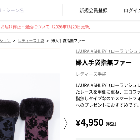
新規会員登録
ログイ
届け停止・遅延について（2026年7月29日更新）
>
>
ション
レディース手袋
婦人手袋指無ファー
LAURA ASHLEY（ローラ アシ
婦人手袋指無ファー
レディース手袋
LAURA ASHLEY（ローラ
たレースを甲側に重ね、エコフ
指無しタイプなのでスマートフ
へのプレゼントにおすすめです
¥4,950
（税込）