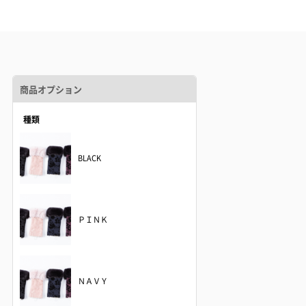
商品オプション
種類
BLACK
ＰＩＮＫ
ＮＡＶＹ