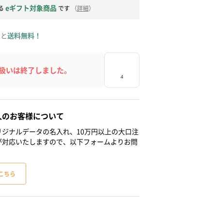
eギフト対象商品
る
です
（
詳細
）
ると
送料無料！
扱いは終了しました。
人のお客様について
ジナルデータの名入れ、10万円以上の大口注
が対応いたしますので、以下フォームよりお問
こちら