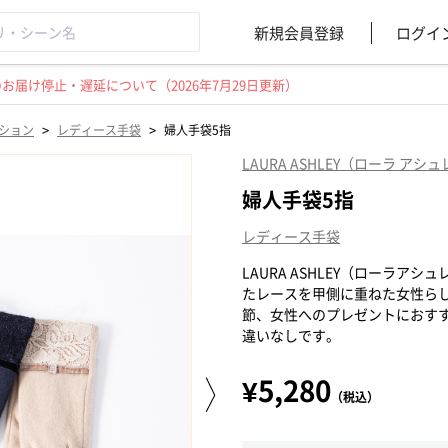
新規会員登録
ログイ
届け停止・遅延について（2026年7月29日更新）
>
>
ション
レディース手袋
婦人手袋5指
LAURA ASHLEY（ローラ アシ
婦人手袋5指
レディース手袋
LAURA ASHLEY（ローラ
たレースを甲側に重ねた女性ら
節、女性へのプレゼントにおす
違いなしです。
¥5,280
（税込）