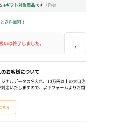
eギフト対象商品
る
です
（
詳細
）
ると
送料無料！
扱いは終了しました。
人のお客様について
ジナルデータの名入れ、10万円以上の大口注
が対応いたしますので、以下フォームよりお問
こちら