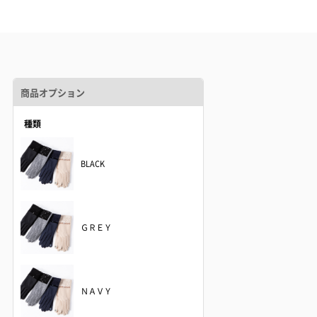
商品オプション
種類
BLACK
ＧＲＥＹ
ＮＡＶＹ