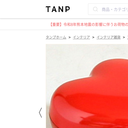
【重要】令和8年熊本地震の影響に伴うお荷物のお
>
>
>
タンプホーム
インテリア
インテリア雑貨