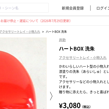
新規会員登録
ログイ
届け停止・遅延について（2026年7月29日更新）
>
アクセサリートレイ・小物入れ
ハートBOX 洗朱
井助
ハートBOX 洗朱
アクセサリートレイ・小物入れ
かわいらしいハート型の小物入
漆塗りの洗朱（あらいしゅ）と
です。
アクセサリーなどの小物入れとし
けます。
贈り物に添えたら、きっと喜ば
¥3,080
（税込）