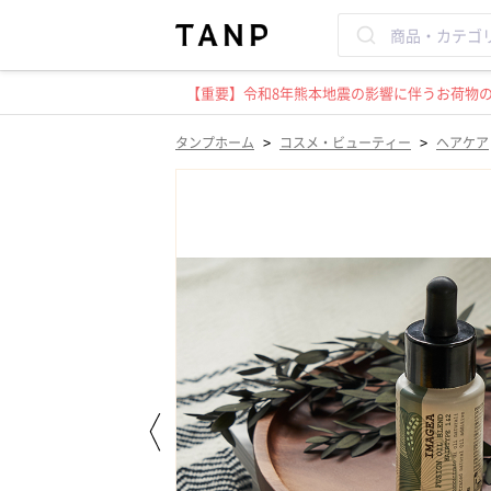
【重要】令和8年熊本地震の影響に伴うお荷物のお
>
>
タンプホーム
コスメ・ビューティー
ヘアケア