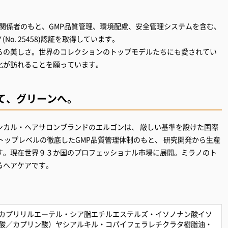
監査関係者のもと、GMP品質管理、環境配慮、安全管理システムを含む、
(No. 25458)認証を取得しています。
らの美しさ。世界のコレクションのトップモデルたちにも愛されてい
て、グリーンへ。
シカル・ヘアサロンブランドのエルゴンは、 厳しい基準を設けた国際
取得し、トップレベルの徹底したGMP品質管理体制のもと、 研究開発から生産
す。現在世界９３か国のプロフェッショナル市場に展開。ミラノのト
るヘアケアです。
カプリリルエーテル・シア脂エチルエステルズ・イソノナン酸イソ
酸／カプリン酸）ヤシアルキル・コパイフェラレチクラタ樹脂油・