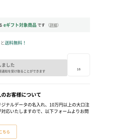
eギフト対象商品
る
です
（
詳細
）
ると
送料無料！
しました
荷通知を受け取ることができます
人のお客様について
ジナルデータの名入れ、10万円以上の大口注
が対応いたしますので、以下フォームよりお問
こちら