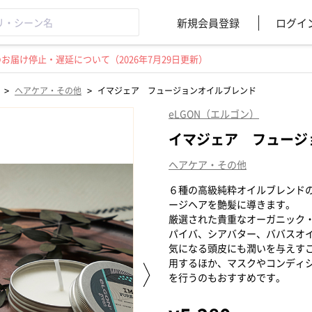
新規会員登録
ログイ
届け停止・遅延について（2026年7月29日更新）
>
>
ヘアケア・その他
イマジェア フュージョンオイルブレンド
eLGON（エルゴン）
イマジェア フュージ
ヘアケア・その他
６種の高級純粋オイルブレンド
ージヘアを艶髪に導きます。
厳選された貴重なオーガニック
パイバ、シアバター、ババスオ
気になる頭皮にも潤いを与えす
用するほか、マスクやコンディ
を行うのもおすすめです。