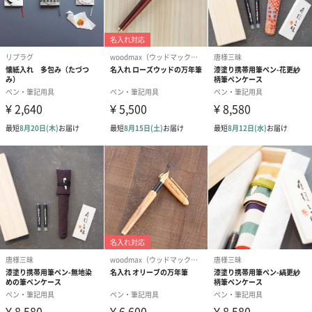
日本の伝統色
・鮮やかな日本の伝統色
水彩毛筆 彩（紅色/茜色/朱色/黄色/常磐色/松葉色/緑青色/露草色/
群青色/紺色/紫色/牡丹色/茶色/焦茶色）、水筆ペン 中、極細毛筆
（墨色）
・淡い日本の伝統色
水彩毛筆 彩（桜色/薄紅/桃色/橙色/薄橙色/萌黄色/鶯色/若草色/空
色/藍色/藤色/亜麻色/黄土色/銀鼠）、
水筆ペン 中、極細毛筆（墨色）