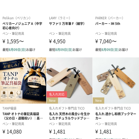
母の日にも
「水彩毛筆」14色に「水筆ペン」「極細毛筆」がついた、思うま
まに水彩を楽しめる「水彩毛筆[彩]16本セット」です。
毛筆タッチを生かして、大胆に繊細に描くことはもちろん、水に
直接穂先をつけて濃淡も自在に表現できます。母の日の贈り物に
商品詳細情報
商品サイズ
W230×D184×H18mm
重量：200g
その他
水彩毛筆 彩：水性染料インク
極細毛筆：水性顔料インク