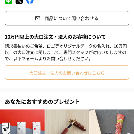
「水彩毛筆」14色に「水筆ペン」「極細毛筆」がついた、思うま
まに水彩を楽しめるセットです
商品について問い合わせる
10万円以上の大口注文・法人のお客様について
こだわり深い逸品
請求書払いのご希望、ロゴ等オリジナルデータの名入れ、10万円
以上の大口注文に関しまして、専門スタッフが対応いたしますの
彩があれば、そこがアトリエ。
で、以下フォームよりお問い合わせください。
「彩」は描き味に色彩にこだわったカラー筆ペンです。発色が良
大口注文・法人のお問い合わせはこちら
い水性染料インクを使った日本の伝統色になっています。毛筆タ
ッチを生かして、大胆に繊細に描くことはもちろん、水に直接穂
先をつけて濃淡も自在に表現できます。
あなたにおすすめのプレゼント
ぐんと想像力も広がります。彩があれば、そこがアトリエ。水彩
画、スケッチにイラスト、写経まで、使い方はまさに多彩で幅広
くお楽しみいただけます。