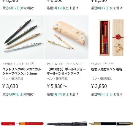
・日本の伝統色 赤富士
水彩毛筆 彩（桜色/薄紅/紅色/橙色/黄色/萌黄色/鶯色/常磐色/空色/
藍色/群青色/紫色/黄土色/茶色）、水筆ペン 中、
極細毛筆（墨色）
・日本の伝統色 モダンカリグラフィ
水彩毛筆 彩（桜色/茜色/朱色/黄土色/黄色/萌黄色/松葉色/緑青色/
露草色/藍色/藤色/牡丹色/亜麻色/銀鼠）、水筆ペン 中、極細毛筆
（墨色）
大切な方への贈り物として