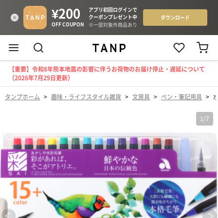
【重要】令和8年熊本地震の影響に伴うお荷物のお届け停止・遅延について
（2026年7月29日更新）
タンプホーム
>
趣味・ライフスタイル雑貨
>
文房具
>
ペン・筆記用具
>
水
1
/
7