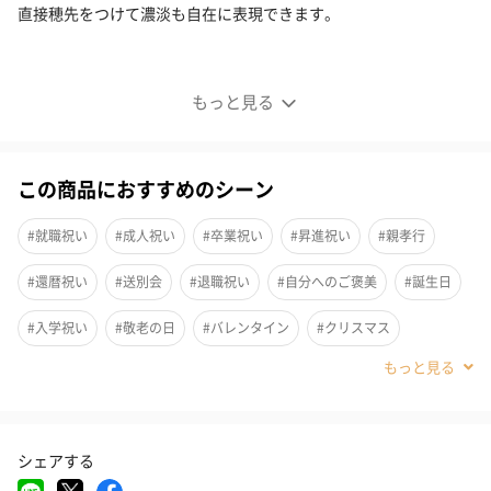
直接穂先をつけて濃淡も自在に表現できます。
水彩毛筆[彩]16本セット
もっと見る
この商品におすすめのシーン
#就職祝い
#成人祝い
#卒業祝い
#昇進祝い
#親孝行
#還暦祝い
#送別会
#退職祝い
#自分へのご褒美
#誕生日
#入学祝い
#敬老の日
#バレンタイン
#クリスマス
#お祝い
#父の日
#母の日
#女性
#妻
#母親
#祖母
#義母
#男友達
#男性
#20代後半
#20代前半
#30代
シェアする
#40代
#50代