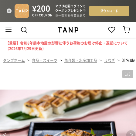
【重要】令和8年熊本地震の影響に伴うお荷物のお届け停止・遅延について
（2026年7月29日更新）
タンプホーム
>
食品・スイーツ
>
魚介類・水産加工品
>
うなぎ
>
浜名湖
1
/
3