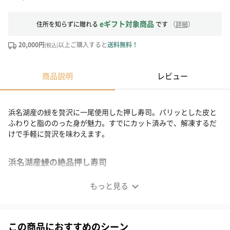
eギフト対象商品
住所を知らずに贈れる
です
（
詳細
）
20,000円
以上ご購入すると
送料無料！
(税込)
商品説明
レビュー
浜名湖産の鰻を贅沢に一尾使用した押し寿司。パリッとした皮と
ふわりと脂ののった身が魅力。すでにカット済みで、解凍するだ
けで手軽に贅沢を味わえます。
浜名湖産鰻の絶品押し寿司
もっと見る
この商品におすすめのシーン