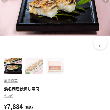
美食良菜
浜名湖産鰻押し寿司
うなぎ
¥7,884
（税込）