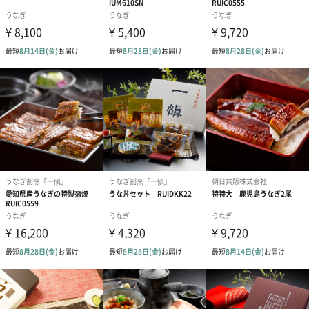
外装サイズ
幅22cmX縦8.2xcmX高さ5cm
賞味期限／消
出荷後21日
費期限
アレルゲン情
小麦、大豆
報
原材料
うるち米、鰻蒲焼((鰻(国産）醤油、砂糖、みりん）、
醤油、砂糖、みりん／トレハロース、調味料（アミノ
酸等）、（一部に小麦・大豆を含む）
配送方法（常
冷凍
温・冷凍・冷
蔵）
内容量
250g