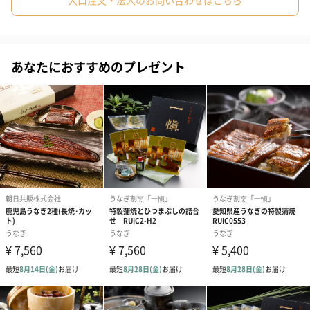
大口注文・法人のお問い合わせはこちら
化粧箱入りでお届けするこの押し寿司は、すでにカット済みで提
供されるため、不意のお客様やホームパーティーにも最適です。
箱から取り出すだけで、美味しい鰻寿司をそのままテーブルに並
べられる便利さ。忙しい日々の中で、ちょっとした豪華さを手軽
あなたにおすすめのプレゼント
に取り入れることができます。
「美食良菜」
美味しく食べて、こころも身体も健康に。
おいしさと健康を追求したブランド「美食良菜」です。
「食」へのこだわりは、私たち人間本来の本能から生まれるもの
です。どんな高価な食材であっても、心から美味しいと食するこ
とができなければ、自己満足どころか、食を通じての真の健康を
得ることはできません。
一人でも多くの方に「美食良菜」レシピを通じて、心と身体の健