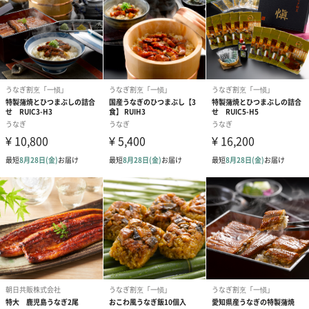
康を考える新「食」スタイル（スローフード＆スローライフ）と
身体にやさしい「食」バランスのコンセプトを提案していきたい
と願っております。
いつでも、誰とでも共有したい美味しさ
美食良菜がお届けする「浜名湖産鰻押し寿司」は、各種お祝いや
お世話になった方へのお礼など、様々なシーンの贈り物にぴった
りです。
商品詳細情報