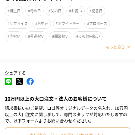
#誕生日
#母の日
#父の日
#お祝い
#記念日
#サプライズ
#お中元
#ホワイトデー
#プロポーズ
#内祝い
#昇進祝い
#開業祝い
#その他内祝い
#男子大学生
#親戚女性
#親戚男性
#取引先女性
#取引先男性
#義母
#義父
#部下女性
#部下男性
#娘
美食良菜の「浜名湖産鰻押し寿司」は、その地で捕れた鰻を丸々
一尾使用し、ひと手間加えた特製の逸品です。鰻本来の味わいを
シェアする
#息子
#姉
#妹
#兄
#弟
#女子大学生
#彼女
最大限に引き出すために、外はパリッと、中はふわりとした食感
に仕上げました。常温で解凍するだけで、本格的な鰻押し寿司を
#同僚男性
#同僚女性
#上司男性
#上司女性
#祖父
ご自宅で手軽にお楽しみいただけます。
10万円以上の大口注文・法人のお客様について
#祖母
#母親
#父親
#妻
#夫
#女性
#男性
請求書払いのご希望、ロゴ等オリジナルデータの名入れ、10万円
#男友達
#女友達
#彼氏
#10代
#20代前半
#20代後半
以上の大口注文に関しまして、専門スタッフが対応いたしますの
手軽に楽しむ贅沢な時間
で、以下フォームよりお問い合わせください。
#30代
#40代
#50代
#60代
#70代
#80代
#90代