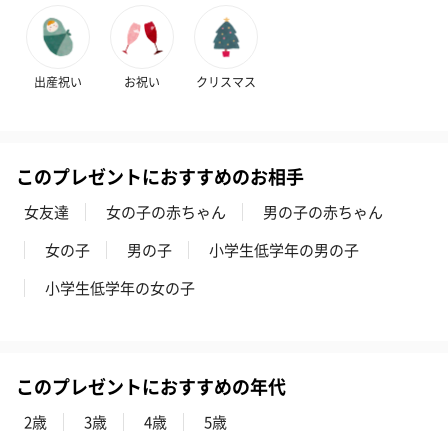
出産祝い
お祝い
クリスマス
ハンドクリーム3本セッ
シャワージェル＆ハン
シャワージェ
ト【ありがとう】
ドクリーム（ピンクグ
ドクリーム（
（1,100円）
レープフルーツ）
ッシュローズ）（
（2,145円）
円）
このプレゼントにおすすめのお相手
女友達
女の子の赤ちゃん
男の子の赤ちゃん
女の子
男の子
小学生低学年の男の子
リラックスグッズ
リラックスグッズを同梱してお届けします。
小学生低学年の女の子
このプレゼントにおすすめの年代
2歳
3歳
4歳
5歳