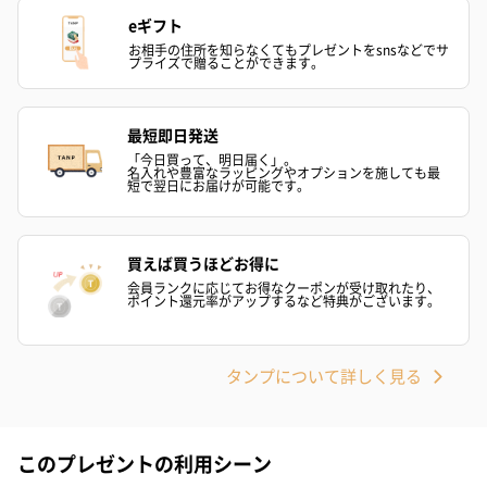
です。
eギフト
お相手の住所を知らなくてもプレゼントをsnsなどでサ
プライズで贈ることができます。
最短即日発送
「今日買って、明日届く」。
名入れや豊富なラッピングやオプションを施しても最
短で翌日にお届けが可能です。
ゼリーバウム カット
麦わらパンダバウム
3層デザート 
（レモン＆紅茶）（432
（バナナ味）（540円）
ェ〜国産フル
買えば買うほどお得に
円）
り〜 3号（86
会員ランクに応じてお得なクーポンが受け取れたり、
ポイント還元率がアップするなど特典がございます。
スキンケアグッズ
タンプについて詳しく見る
スキンケアグッズを同梱してお届けします。
このプレゼントの利用シーン