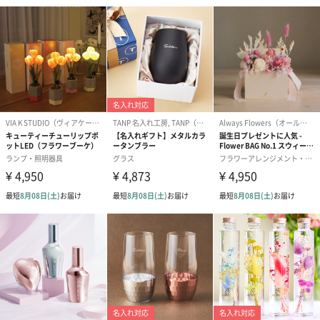
シーズンブーケ（ひま
ブーケ（ホワイトグリ
ブーケ（ピン
わり）（1,880円）
ーン）（1,650円）
（1,650円）
ドライフラワー・プリザーブドフラワー
自然のお花で作ったドライフラワー・プリザーブドフラワーを同
梱します。
一部花材が写真と異なる場合がございます。予めご了承くださ
い。パッケージに入れてお届けします。
プリザーブドフラワー
プリザーブドフラワー
アミュレット 
ブーケ（ピンク）
ブーケ（ブルー）
ク）（1,500円