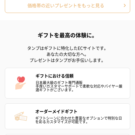
紅茶・コーヒー・スイーツ
価格帯の近いプレゼントをもっと見る
紅茶・コーヒー・スイーツを同梱してお届けいたします。ギフト
への＋αにおすすめです。
ギフトを最高の体験に。
タンプはギフトに特化したECサイトです。
あなたの大切な方へ。
プレゼントはタンプがお手伝いします。
アールグレイ（HAPPY
アールグレイティー
フルーツティー
ギフトにおける信頼
BIRTHDAY TO YOU）
（660円）
円）
日本最大級のギフト専門通販
手厚いカスタマーサポートで柔軟な対応やバイヤー厳
（660円）
選ギフトがございます。
オーダーメイドギフト
ギフトシーンに合わせた豊富なオプションで特別な日
を彩るカスタマイズが可能です。
スイーツ
スイーツを同梱してお届けいたします。ギフトへの＋αにおすすめ