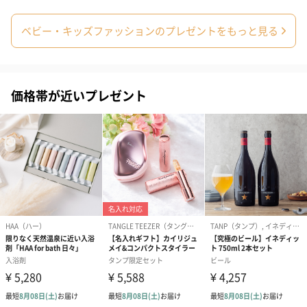
ベビー・キッズファッションのプレゼントをもっと見る
スタイ（ブルー）
ソックス（ピンク）
ソックス（ブ
（2,310円）
（1,650円）
（1,650円）
価格帯が近いプレゼント
生花
生花のブーケを同梱します。
※9-15時にご注文いただく場合、最短のお届け可能日が通常より
も1日遅くなります。