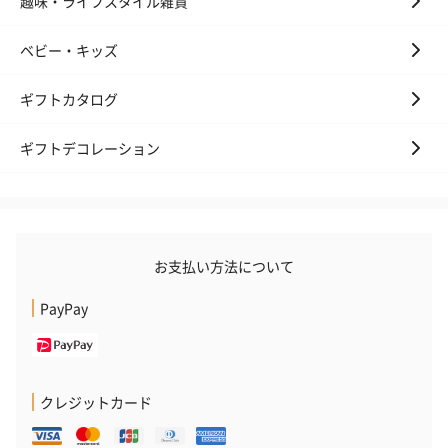
趣味・ライフスタイル雑貨
ベビー・キッズ
キャンドル・お香
ギフトカタログ
キャンドル・お香を同梱してお届けいたします。
ギフトデコレーション
お支払い方法について
PayPay
フラッグカプセル：イ
フラッグカプセル：イ
ショートイン
ンセンススティック
ンセンススティック
（GRAPE AND
（END）（880円）
（St.OSMANTHUS）
（880円）
（880円）
クレジットカード