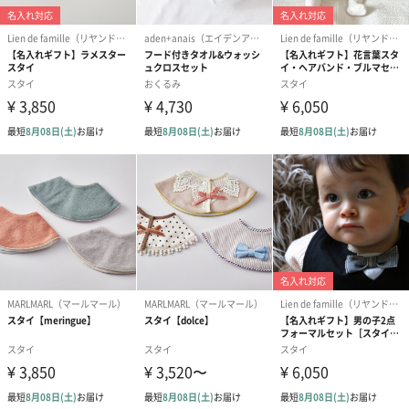
絵本&うさぎ（ピンク）
ノンカフェインフルー
葉酸入りデカ
（2,702円）
ツティー（562円）
ヒー（875円）
ベビーグッズ
出産祝いギフトへの＋αにおすすめです。新生児〜1歳ごろまでの
赤ちゃん向けのアイテムをご用意しました。
商品と同梱してお届けいたします。