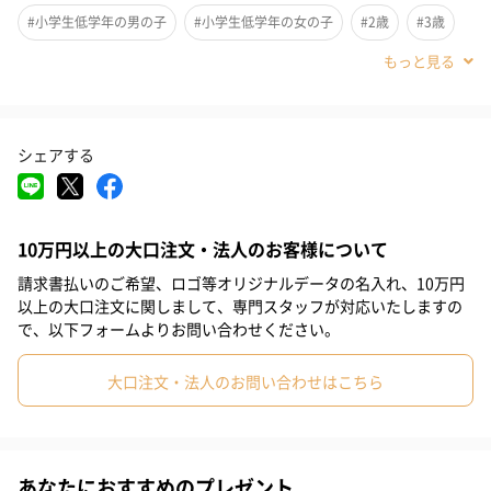
#小学生低学年の男の子
#小学生低学年の女の子
#2歳
#3歳
#4歳
#5歳
シェアする
10万円以上の大口注文・法人のお客様について
笑顔のおばけのキャラクターがかわいいスタイ、リストガラガ
請求書払いのご希望、ロゴ等オリジナルデータの名入れ、10万円
ラ、履き口がふんわり設計のソックス。オーガニックコットンを
以上の大口注文に関しまして、専門スタッフが対応いたしますの
使用したギフトセットです。
で、以下フォームよりお問い合わせください。
かわいい癒される表情のキャラクターのセットです。リストガラ
大口注文・法人のお問い合わせはこちら
ガラはマジックテープなので手首、足首、ベビーカーやバッグな
どに付けられます。お肌にやさしい素材オーガニックコットンを
使用しています。
あなたにおすすめのプレゼント