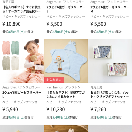
生地
【スタイ】綿100％（オーガニックコットン）
【リストガラガラ】本体/綿（オーガニックコットン）
100%、中綿/ポリエステル100%
【ソックス】綿（オーガニックコットン）80%、ナイ
ロン18％、ポリウレタン2％
生産国
日本
商品オプション情報
刺繍名入れ
大切な方のお名前や記念日を刺繍でお入れします。
※ 写真は一例です。
※ 刺繍の仕上がり具合は、商品の素材・厚みにより個体差がある
場合がございます。予めご了承ください。（漢字、ひらがな・ピ
リオド不可）
※半角英字でご入力ください。また、文字は筆記体で刺繍される
ため、アルファベット大文字をご希望の場合は頭文字のみのご入
力をお願いします。