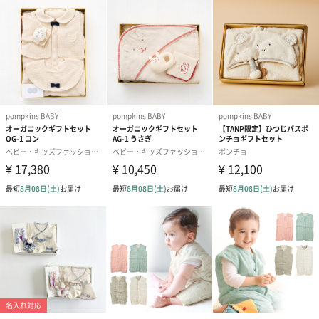
な、遊び心のあるベビー雑貨を作っています。
ポプキンズベビーのオーガニックコットンシリーズは、無農薬有
機栽培のコットンを使用した、赤ちゃんにも地球にもやさしいベ
ビーグッズです。生地の茶色は染色せず、色のついた原綿(カラー
ドコットン)を使用、キナリ色は原綿そのままの色を生かしていま
す。 漂白していませんので、綿花に残った葉や茎が斑点のように
見えることがありますが、害はなくお洗濯するごとに減っていき
ます。 赤ちゃんの肌に負担をかけないやさしい肌触りを、ぜひ実
感してください。
商品詳細情報
外装サイズ
幅27.5cm×縦16.5cm×高さ4.5cm
サイズ
【スタイ】縦約15cm×横約17cm
【リストガラガラ】約縦8cm×横10.5cm×厚さ4cm
【ソックス】XS（9～11cm）