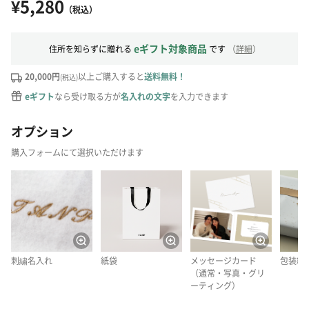
¥5,280
（税込）
eギフト対象商品
住所を知らずに贈れる
です
（
詳細
）
20,000円
以上ご購入すると
送料無料！
(税込)
eギフト
なら受け取る方が
名入れの文字
を入力できます
オプション
購入フォームにて選択いただけます
刺繍名入れ
紙袋
メッセージカード
包装紙
（通常・写真・グリ
ーティング）