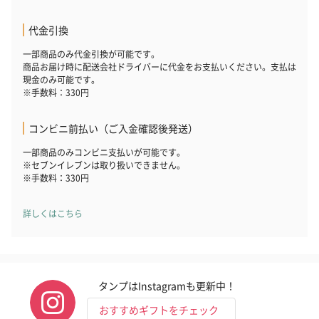
おつまみ・その他
お酒にぴったりのおつまみ・サプリを同梱してお届けいたしま
代金引換
す。
一部商品のみ代金引換が可能です。
商品お届け時に配送会社ドライバーに代金をお支払いください。支払は
現金のみ可能です。
※手数料：330円
コンビニ前払い（ご入金確認後発送）
一部商品のみコンビニ支払いが可能です。
※セブンイレブンは取り扱いできません。
※手数料：330円
いぶりがっことチーズ
ごろっとうまみ チーズ
しょっつるナッ
のオイル漬（981円）
のオイル漬（塩麹&レモ
円）
ン）（981円）
詳しくはこちら
タンプはInstagramも更新中！
おすすめギフトをチェック