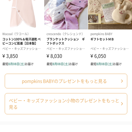
写真付きメッセージカ
写真付きメッセージカ
【誕生日】Hap
ード（680円）
ード（Thank you）ピ
Birthday ホ
ンク（680円）
刷なし）（11
包装紙
ラッピングを施してお届けいたします。
pompkins BABYのプレゼントをもっと見る
ベビー・キッズファッション小物のプレゼントをもっと
見る
ゴールド（390円）
ピンク（390円）
グリーン（39