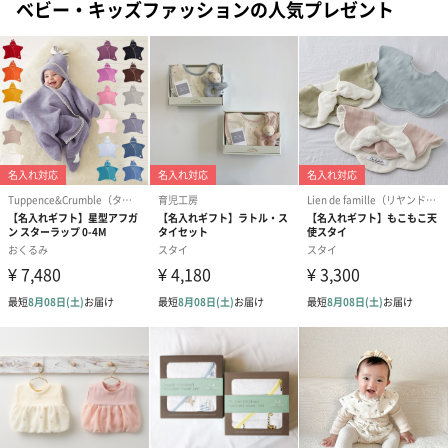
ベビー・キッズファッションの人気プレゼント
のし
結婚祝い（御結婚御
出産祝い（御出産御
結婚内祝い（
祝）（110円）
祝）（110円）
（110円）
出産祝いちょい足しギフト
出産祝いギフトへの＋αにおすすめです。お母様にもお子様にも嬉
しいギフトオプションをご用意いたしました。
商品と同梱してお届けいたします。