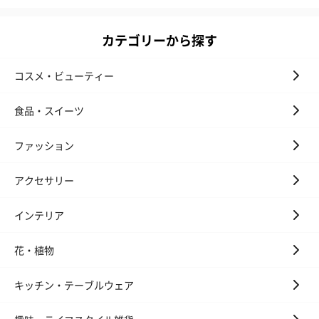
かき氷入浴剤4点セット
かき氷入浴剤4点セット
バスフラワー
（ブルー）（748円）
（イエロー）（748円）
【Thank you】
カテゴリーから探す
円）
コスメ・ビューティー
食品・スイーツ
ハンドタオル・ハンカチ
ハンドタオル・ハンカチを同梱してお届けいたします。ギフトへ
ファッション
の＋αにおすすめです。
アクセサリー
インテリア
花・植物
キッチン・テーブルウェア
花束ハンドタオル（ピ
花束ハンドタオル（ブ
花束ハンドタ
ンク）（1,760円）
ルー）（1,760円）
ワイト）（1,7