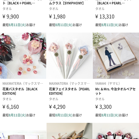
い、
お中元、お歳暮など、大切な方への贈り物として「ありがとう」
を形にお届けします。
商品詳細情報
商品内容
バスタオル1枚
生産国
日本製（今治市）
素材
綿100％（アメリカンシーアイランドコットン）
サイズ
長さ140cm×幅70cm
化粧箱サイズ
長さ23cm×幅25.5cm×高さ9cm
1枚当たりの
約391g
重量
外装を含めた
約619g
全体重量