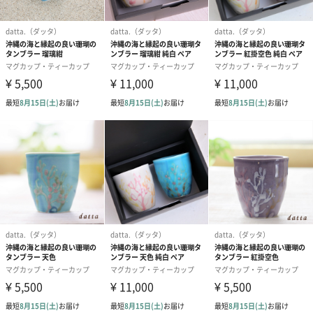
「datta.（ダッタ）」
特別なギフトに
「datta.（ダッタ）」は、沖縄を感じるやちむん（焼物）をご出
産祝い・ご結婚内祝い、誕生日など特別なお祝いギフトとして選
んでいただけるよう願っています。
「手しごと」を届ける
作品が生活の中に溶け込み、笑顔の種が生まれ、心豊かな日常と
なりますように。という願いをこめ、職人がひとつひとつ丁寧に
作り上げた、オンリーワンの 『手しごと』をお届けする陶器ブラ
ンドです。