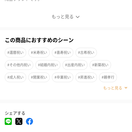
沖縄の海と縁起の良い珊瑚カップ セット
もっと見る
「アート」＋「やむちん」
この商品におすすめのシーン
アートと沖縄の焼物「やちむん」が融合した新しいやちむん食器
シリーズです。
#還暦祝い
#米寿祝い
#喜寿祝い
#古希祝い
沖縄の海を『ぎゅっ』と閉じ込めた珊瑚シリーズの食器です。
#その他内祝い
#結婚内祝い
#出産内祝い
#新築祝い
#成人祝い
#開業祝い
#卒業祝い
#昇進祝い
#親孝行
プレゼントにおすすめ
#内祝い
#結婚記念日
#誕生日
#送別会
#退職祝い
シックな黒の化粧箱に入れてお贈りします。ご自宅用や大切な方
#自分へのご褒美
#引っ越し祝い
#就職祝い
#入学祝い
へのプレゼントに。沖縄の風に乗せてお届けいたします。
シェアする
#敬老の日
#クリスマス
#記念日
#お祝い
#父の日
#母の日
#結婚祝い
#部下男性
#弟
#兄
#妹
#姉
珊瑚の花柄