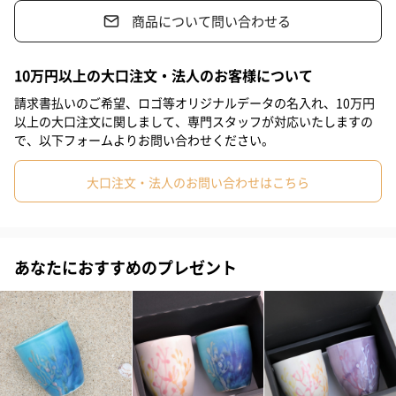
商品について問い合わせる
#息子
#娘
#姪
#甥
#女子大学生
#部下女性
#義父
元気のお守り
#義母
#親戚男性
#親戚女性
#男子高校生
#女子高校生
10万円以上の大口注文・法人のお客様について
珊瑚のお花は、元気でいてほしいというお守りとして昔から用い
#母親
#彼氏
#女友達
#男友達
#男性
#女性
#夫
請求書払いのご希望、ロゴ等オリジナルデータの名入れ、10万円
られてきました。
以上の大口注文に関しまして、専門スタッフが対応いたしますの
#妻
#父親
#彼女
#祖母
#祖父
#上司女性
そんな珊瑚のお花をあしらった器は、コーヒーに紅茶、晩酌の器
で、以下フォームよりお問い合わせください。
としても重宝します。
#上司男性
#同僚女性
#同僚男性
#男子大学生
#10代
丸みを帯びたフォルムは手元にも良くなじみ温かみがあると好評
大口注文・法人のお問い合わせはこちら
です。
#20代前半
#20代後半
#30代
#40代
#50代
#60代
#70代
#80代
#90代
あなたにおすすめのプレゼント
バリエーション
瑠璃紺×天色
瑠璃紺×純白