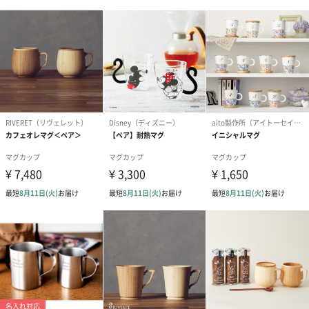
商品詳細情報
本体サイズ
径7.8cm×高さ8cm
外装サイズ
縦20cm×横14cm×高さ11.5cm
本体重量
200g
全体重量
750g
パッケージ内
説明書
同梱物