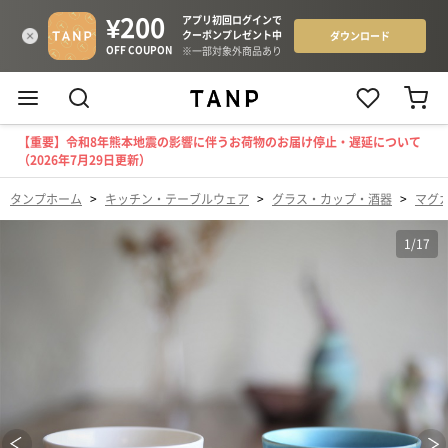
【重要】令和8年熊本地震の影響に伴うお荷物のお届け停止・遅延について
（2026年7月29日更新）
タンプホーム
>
キッチン・テーブルウェア
>
グラス・カップ・酒器
>
マグ
1
/
17