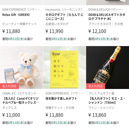
メッセージカード（通常・写真・グリーティング）
誕生日や結婚祝い・出産祝いなど、様々なシーンのメッセージカ
ードを同梱します。
メッセージカードや封筒のデザインは一部変更する場合がありま
す。
写真付きメッセージカ
写真付きメッセージカ
【誕生日】Hap
ード（680円）
ード（Thank you）ピ
Birthday ホ
ンク（680円）
刷なし）（11