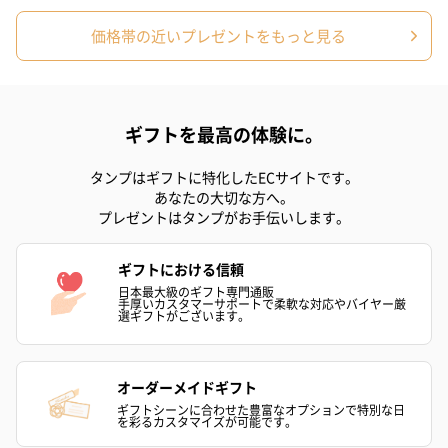
包装紙
ラッピングを施してお届けいたします。
価格帯の近いプレゼントをもっと見る
ギフトを最高の体験に。
タンプはギフトに特化したECサイトです。
あなたの大切な方へ。
プレゼントはタンプがお手伝いします。
ゴールド（390円）
ピンク（390円）
グリーン（39
ギフトにおける信頼
日本最大級のギフト専門通販
手厚いカスタマーサポートで柔軟な対応やバイヤー厳
選ギフトがございます。
のしカード
商品の形質上、のしを直接添付できない商品にのし風のカードを
同梱します。
オーダーメイドギフト
※のし下はご記入いただけません。
ギフトシーンに合わせた豊富なオプションで特別な日
※カードのデザインは一部変更する場合があります。
を彩るカスタマイズが可能です。