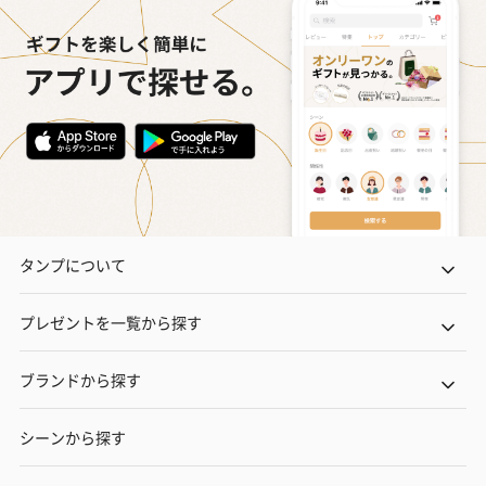
かき氷入浴剤4点セット
かき氷入浴剤4点セット
バスフラワー
（ブルー）（748円）
（イエロー）（748円）
【Thank you】
円）
ハンドタオル・ハンカチ
タンプについて
ハンドタオル・ハンカチを同梱してお届けいたします。ギフトへ
の＋αにおすすめです。
プレゼントを一覧から探す
ブランドから探す
シーンから探す