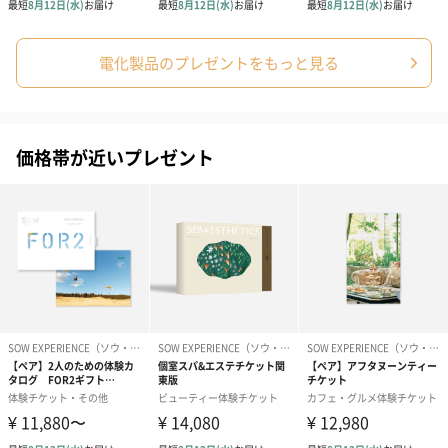
り質の高いものへアップデートしてくれるアイテムです。
電化製品のプレゼントをもっと見る
商品詳細情報
本体サイズ
幅14cm×高さ17.1cm
価格帯が近いプレゼント
本体重量
614g
パッケージ内
説明書
同梱物
パッケージ外
直方体紙箱
装
外装サイズ
幅20cm×奥行15cm×高さ23.5cm
全体重量
750g
製造国
中国
使用上の注意
●本体が濡れないようにお取り扱いしてください。
●水に浸すとオーバーヒート、発煙、変形、場合によっ
てはバッテリー爆発の可能性が生じます。