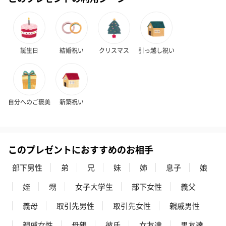
シーズンブーケ（ひま
ブーケ（ホワイトグリ
ブーケ（ピン
誕生日
結婚祝い
クリスマス
引っ越し祝い
わり）（1,880円）
ーン）（1,650円）
（1,650円）
ドライフラワー・プリザーブドフラワー
自分へのご褒美
新築祝い
自然のお花で作ったドライフラワー・プリザーブドフラワーを同
梱します。
一部花材が写真と異なる場合がございます。予めご了承くださ
い。パッケージに入れてお届けします。
このプレゼントにおすすめのお相手
部下男性
弟
兄
妹
姉
息子
娘
姪
甥
女子大学生
部下女性
義父
義母
取引先男性
取引先女性
親戚男性
親戚女性
母親
彼氏
女友達
男友達