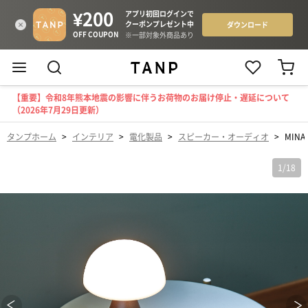
【重要】令和8年熊本地震の影響に伴うお荷物のお届け停止・遅延について
（2026年7月29日更新）
タンプホーム
>
インテリア
>
電化製品
>
スピーカー・オーディオ
>
MINA 
1
/
18