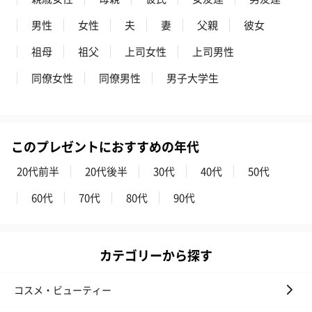
プリザーブドフラワー
プリザーブドフラワー
アミュレット 
男性
女性
夫
妻
父親
彼女
ブーケ（ピンク）
ブーケ（ブルー）
ク）（1,500円
（2,580円）
（2,580円）
祖母
祖父
上司女性
上司男性
同僚女性
同僚男性
男子大学生
ぬいぐるみ
愛らしいぬいぐるみを同梱してお届けします。
誕生日・記念日・出産祝いなどのシーンにおすすめです。
このプレゼントにおすすめの年代
20代前半
20代後半
30代
40代
50代
60代
70代
80代
90代
カテゴリーから探す
フラワーテディベア
テディベア（バニラ）
テディベア（
コスメ・ビューティー
（2,390円）
（1,760円）
ル）（1,760円