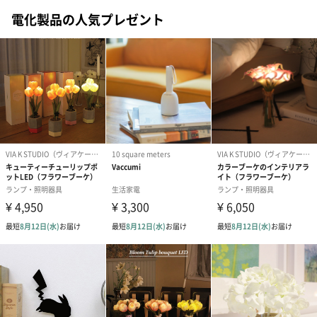
色／寒色の計9色に加えて、明るさ調整が可能です。
電化製品の人気プレゼント
カラーバリエーション
MAP ALU POLISHED（シルバー）
MD ALU LIGHT GOLD（ゴールド）
MDB ALU DARK BLUE（ダークブルー）
MX ALU GUN METAL（ガンメタル）
「LEXON（レクソン）」