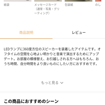
紙袋
メッセージカード
包装紙
のしカ
（通常・写真・グリ
ーティング）
商品説明
レビュー
LEDランプに360度方位のスピーカーを装着したアイテムです。オ
フタイムの空間を心地よい明かりと音楽で演出するためにアップ
デート。お部屋の模様替え、お引越しされる方へはもちろん、お
うち時間、自分時間をより良いものにしたい方におすすめです。
MINA L AUDIO LH76
もっと見る
この商品におすすめのシーン