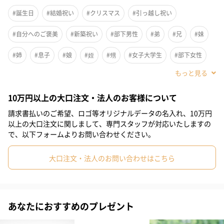
#誕生日
#結婚祝い
#クリスマス
#引っ越し祝い
#自分へのご褒美
#新築祝い
#部下男性
#弟
#兄
#妹
#姉
#息子
#娘
#姪
#甥
#女子大学生
#部下女性
#義父
#義母
#取引先男性
#取引先女性
#親戚男性
10万円以上の大口注文・法人のお客様について
#親戚女性
#母親
#彼氏
#女友達
#男友達
#男性
請求書払いのご希望、ロゴ等オリジナルデータの名入れ、10万円
#女性
#夫
#妻
#父親
#彼女
#祖母
#祖父
以上の大口注文に関しまして、専門スタッフが対応いたしますの
で、以下フォームよりお問い合わせください。
#上司女性
#上司男性
#同僚女性
#同僚男性
#男子大学生
大口注文・法人のお問い合わせはこちら
#20代前半
#20代後半
#30代
#40代
#50代
#60代
#70代
#80代
#90代
LEDランプ『MINA L』に360度方位のスピーカーを装着。オフタ
あなたにおすすめのプレゼント
イムの空間を心地よい明かりと音楽で演出するためにアップデー