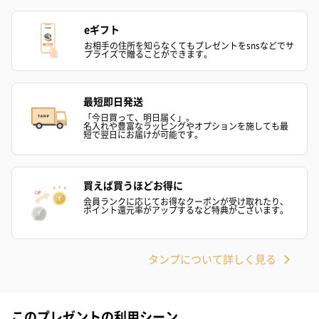
eギフト
お相手の住所を知らなくてもプレゼントをsnsなどでサ
プライズで贈ることができます。
最短即日発送
「今日買って、明日届く」。
結婚祝い（御結婚御
出産祝い（御出産御
内祝い_蝶結び
名入れや豊富なラッピングやオプションを施しても最
祝）（110円）
祝）（110円）
（110円）
短で翌日にお届けが可能です。
買えば買うほどお得に
生花
会員ランクに応じてお得なクーポンが受け取れたり、
ポイント還元率がアップするなど特典がございます。
生花のブーケを同梱します。
※9-15時にご注文いただく場合、最短のお届け可能日が通常より
も1日遅くなります。
タンプについて詳しく見る
このプレゼントの利用シーン