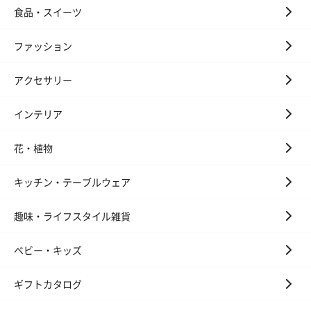
食品・スイーツ
ファッション
紅茶・コーヒー・スイーツ
紅茶・コーヒー・スイーツを同梱してお届けいたします。ギフト
アクセサリー
への＋αにおすすめです。
インテリア
花・植物
キッチン・テーブルウェア
趣味・ライフスタイル雑貨
アールグレイ（HAPPY
アールグレイティー
フルーツティー
BIRTHDAY TO YOU）
（660円）
円）
（660円）
ベビー・キッズ
ギフトカタログ