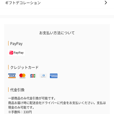
ギフトデコレーション
スイーツ
スイーツを同梱してお届けいたします。ギフトへの＋αにおすすめ
です。
お支払い方法について
PayPay
クレジットカード
ゼリーバウム カット
麦わらパンダバウム
3層デザート 
（レモン＆紅茶）（432
（バナナ味）（540円）
ェ〜国産フル
円）
り〜 3号（86
代金引換
一部商品のみ代金引換が可能です。
スキンケアグッズ
商品お届け時に配送会社ドライバーに代金をお支払いください。支払は
現金のみ可能です。
スキンケアグッズを同梱してお届けします。
※手数料：330円