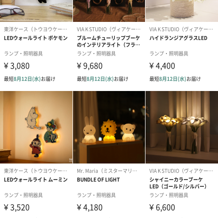
Lexonは、30年近くの歴史、180を超えるデザイン賞、一流のデザ
イナーとの実りあるコラボレーション、90か国での存在感、6,000
を超える販売拠点、そして企業向けギフトビジネスでの重要な活
動を行ってきました。
世界的に知られるフランスのデザインブランドとしての地位を確
立。 家庭、オフィス、旅行、都市の遊牧民のために設計されたそ
の時代を超越したオブジェクトと荷物のコレクションは、強いア
イデンティティと使いやすさを組み合わせ、日常生活に美的な喜
びをもたらします。
おうち時間をより快適に
べッドサイドテーブルでの使用がおすすめです。暖色ライトのも
と入眠される前に少し音楽を聴き、また、読書を楽しみ、リラッ
クスした状態でお休みいただけます。おうち時間、自分時間をよ