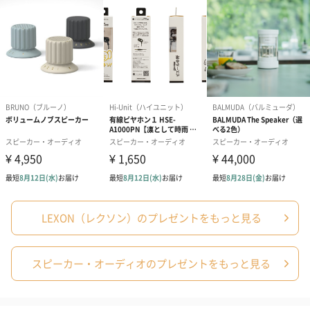
ト、昨年、製作されました。
高さも20cm弱とインテリアの邪魔にならない大きさで、ランプと
スピーカーが一台で備わっているのがいいですね。
360度聞こえるBluetoothスピーカー内蔵
360度聞こえるBluetoothスピーカーが内蔵されており、商品本体
下部に多数ある出力ポートから流れてくる音楽を、方向調整せず
に楽しむことが可能です。
LEXON（レクソン）のプレゼントをもっと見る
明かりの色を変えられる
スピーカー・オーディオのプレゼントをもっと見る
気分によって明かりの種類を選べ、自分時間をより質の高いもの
にできるアイテムです。
タッチひとつで明るいキノコ型LEDランプ赤、青、緑など7色＋暖