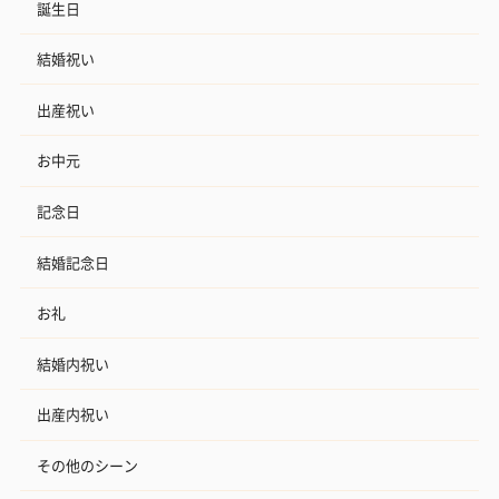
誕生日
花束ハンドタオル（ピ
花束ハンドタオル（ブ
花束ハンドタ
結婚祝い
ンク）（1,760円）
ルー）（1,760円）
ワイト）（1,7
出産祝い
お中元
キャンドル・お香
キャンドル・お香を同梱してお届けいたします。
記念日
結婚記念日
お礼
結婚内祝い
出産内祝い
フラッグカプセル：イ
フラッグカプセル：イ
ショートイン
ンセンススティック
ンセンススティック
（GRAPE AND
その他のシーン
（END）（880円）
（St.OSMANTHUS）
（880円）