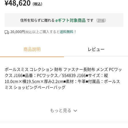
¥48,620
（税込）
eギフト対象商品
住所を知らずに贈れる
です
（
詳細
）
20,000円
以上ご購入すると
送料無料！
(税込)
商品説明
レビュー
ポールスミス コレクション 財布 ファスナー長財布 メンズ PCワッ
クス J166■品番：PCワックス／554839 J166■サイズ：縦
10.0cm×横19.5cm×厚み2.2cm■素材：牛革■付属品：ポールス
ミス ショッピングペーパーバッグ
もっと見る