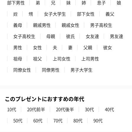
部下男性
弟
兄
妹
姉
息子
娘
姪
甥
女子大学生
部下女性
義父
義母
親戚男性
親戚女性
男子高校生
女子高校生
母親
彼氏
女友達
男友達
男性
女性
夫
妻
父親
彼女
祖母
祖父
上司女性
上司男性
同僚女性
同僚男性
男子大学生
このプレゼントにおすすめの年代
10代
20代前半
20代後半
30代
40代
50代
60代
70代
80代
90代