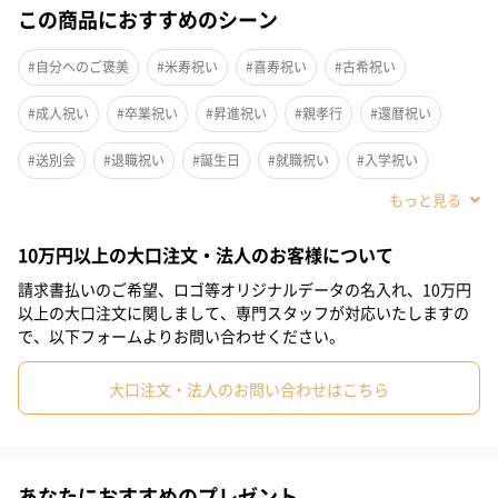
この商品におすすめのシーン
#自分へのご褒美
#米寿祝い
#喜寿祝い
#古希祝い
#成人祝い
#卒業祝い
#昇進祝い
#親孝行
#還暦祝い
#送別会
#退職祝い
#誕生日
#就職祝い
#入学祝い
#敬老の日
#ホワイトデー
#バレンタイン
#クリスマス
10万円以上の大口注文・法人のお客様について
#お祝い
#父の日
#母の日
#部下男性
#弟
#兄
#妹
請求書払いのご希望、ロゴ等オリジナルデータの名入れ、10万円
#姉
#息子
#娘
#姪
#甥
#女子大学生
#部下女性
以上の大口注文に関しまして、専門スタッフが対応いたしますの
で、以下フォームよりお問い合わせください。
#義父
#義母
#親戚男性
#親戚女性
#男子高校生
大口注文・法人のお問い合わせはこちら
#女子高校生
#母親
#彼氏
#女友達
#男友達
#男性
#女性
#夫
#妻
#父親
#彼女
#祖母
#祖父
#上司女性
#上司男性
#同僚女性
#同僚男性
#男子大学生
あなたにおすすめのプレゼント