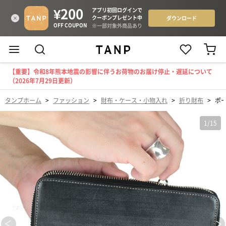
【重要】令和8年熊本地震の影響に伴うお荷物のお届け停止・遅延について
（2026年7月29日更新）
タンプホーム
>
ファッション
>
財布・ケース・小物入れ
>
折り財布
>
ポー
1
/
15