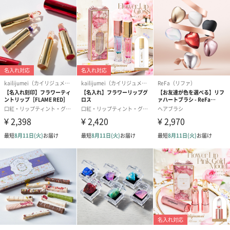
ゼリーバウム カット
麦わらパンダバウム
3層デザート 
（レモン＆紅茶）（432
（バナナ味）（540円）
ェ〜国産フル
円）
り〜 3号（86
スキンケアグッズ
スキンケアグッズを同梱してお届けします。