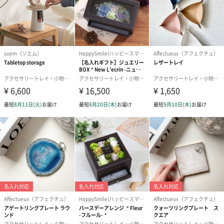
コットン巾着 【誕生
コットン巾着 【誕生
コットン巾着 
日】（グレー）M（550
日】（スモーキーピン
とう】 M（55
円）
ク）M（550円）
のしカード
商品の形質上、のしを直接添付できない商品にのし風のカードを
同梱します。
※のし下はご記入いただけません。
※カードのデザインは一部変更する場合があります。