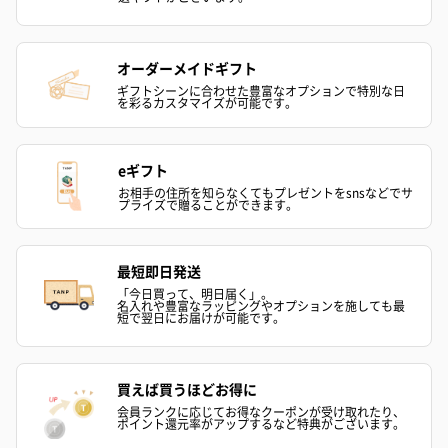
かき氷入浴剤4点セット
かき氷入浴剤4点セット
バスフラワー
（ブルー）（748円）
（イエロー）（748円）
【Thank you】
円）
オーダーメイドギフト
ギフトシーンに合わせた豊富なオプションで特別な日
を彩るカスタマイズが可能です。
ハンドタオル・ハンカチ
eギフト
ハンドタオル・ハンカチを同梱してお届けいたします。ギフトへ
お相手の住所を知らなくてもプレゼントをsnsなどでサ
の＋αにおすすめです。
プライズで贈ることができます。
最短即日発送
「今日買って、明日届く」。
名入れや豊富なラッピングやオプションを施しても最
短で翌日にお届けが可能です。
買えば買うほどお得に
花束ハンドタオル（ピ
花束ハンドタオル（ブ
花束ハンドタ
会員ランクに応じてお得なクーポンが受け取れたり、
ンク）（1,760円）
ルー）（1,760円）
ワイト）（1,7
ポイント還元率がアップするなど特典がございます。