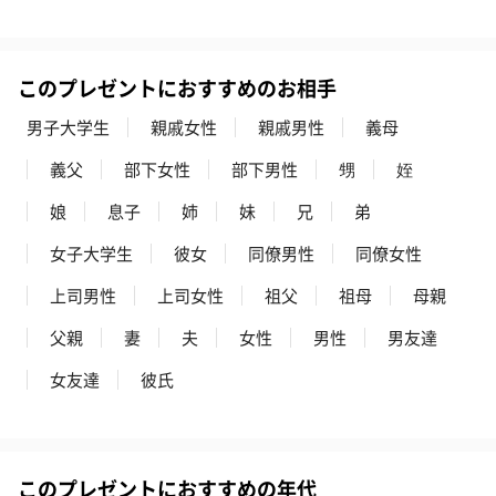
お酒を同梱してお届けいたします。
※20歳未満の方への酒類の販売はいたしません。
このプレゼントにおすすめのお相手
男子大学生
親戚女性
親戚男性
義母
義父
部下女性
部下男性
甥
姪
娘
息子
姉
妹
兄
弟
女子大学生
彼女
同僚男性
同僚女性
プレミアムビール イネ
実楽山田錦 特別純米
ジョニ－ウォ
ディット（712円）
酒（655円）
ブラック１２年（
上司男性
上司女性
祖父
祖母
母親
円）
父親
妻
夫
女性
男性
男友達
女友達
彼氏
おつまみ・その他
お酒にぴったりのおつまみ・サプリを同梱してお届けいたしま
す。
このプレゼントにおすすめの年代