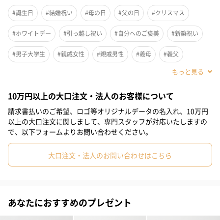
なっているのでジュエリーなどを入れるとキラキラとしてディス
#誕生日
#結婚祝い
#母の日
#父の日
#クリスマス
プレイ映えします。
#ホワイトデー
#引っ越し祝い
#自分へのご褒美
#新築祝い
#男子大学生
#親戚女性
#親戚男性
#義母
#義父
2種類のデザインからお選びいただけます
#部下女性
#部下男性
#甥
#姪
#娘
#息子
#姉
A（シンプルなクリアグラス）
10万円以上の大口注文・法人のお客様について
#妹
#兄
#弟
#女子大学生
#彼女
#同僚男性
請求書払いのご希望、ロゴ等オリジナルデータの名入れ、10万円
#同僚女性
#上司男性
#上司女性
#祖父
#祖母
#母親
以上の大口注文に関しまして、専門スタッフが対応いたしますの
B（レトロな印象のエンボスグラス）
で、以下フォームよりお問い合わせください。
#父親
#妻
#夫
#女性
#男性
#男友達
#女友達
大口注文・法人のお問い合わせはこちら
「artipur cottage（アンティプールコテージ）」
#彼氏
#20代前半
#20代後半
#30代
#40代
#50代
#60代
#70代
#80代
#90代
#10代
エイジング加工をしたりアンティーク調なデザインが得意
アフリカンアートの輸入から始まった創業40年以上のインテリア
あなたにおすすめのプレゼント
企画輸入店です。インドやアジア、アフリカの手仕事を活かした