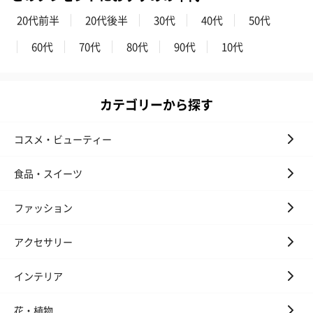
20代前半
20代後半
30代
40代
50代
60代
70代
80代
90代
10代
カテゴリーから探す
いぶりがっことチーズ
ごろっとうまみ チーズ
しょっつるナッ
のオイル漬（981円）
のオイル漬（塩麹&レモ
円）
ン）（981円）
コスメ・ビューティー
食品・スイーツ
ファッション
アクセサリー
インテリア
花・植物