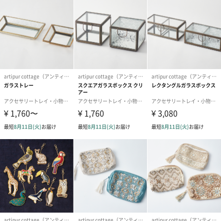
温かみを感じられるものづくりを大事にしています。
お花や旅行、インテリアが好きな方へ
ジュエリーの収納やディスプレイとしてもおしゃれなガラスボッ
クス。アンティークのようなデザインがギフトとしてもおすすめ
です。特に20～30代の女性の方からご好評いただいております。
商品詳細情報
本体サイズ
幅155mm×奥行80mm×高さ35mm
本体重量
275g
全体重量
385g
製造国
インド