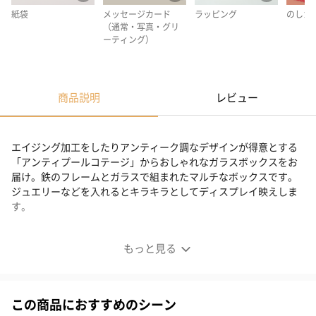
紙袋
メッセージカード
ラッピング
のしカ
（通常・写真・グリ
ーティング）
商品説明
レビュー
エイジング加工をしたりアンティーク調なデザインが得意とする
「アンティプールコテージ」からおしゃれなガラスボックスをお
届け。鉄のフレームとガラスで組まれたマルチなボックスです。
ジュエリーなどを入れるとキラキラとしてディスプレイ映えしま
す。
アンティークのような高級感漂う“ガラスボックス”
もっと見る
人気のガラスシリーズ
この商品におすすめのシーン
鉄のフレームとガラスで組まれたマルチなボックス。底が鏡面に