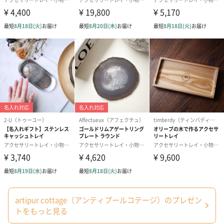
結婚祝い（御結婚御
出産祝い（御出産御
内祝い_蝶結び
祝）（110円）
祝）（110円）
（110円）
結婚祝いちょい足しギフト
結婚祝いギフトへの＋αにおすすめです。新生活を彩るギフトオプ
ションをご用意いたしました。
商品と同梱してお届けいたします。
artipur cottage（アンティプールコテージ）のプレゼン
トをもっと見る