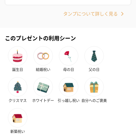
タンプについて詳しく見る
キャンドル・お香
キャンドル・お香を同梱してお届けいたします。
このプレゼントの利用シーン
誕生日
結婚祝い
母の日
父の日
フラッグカプセル：イ
フラッグカプセル：イ
ショートイン
ンセンススティック
ンセンススティック
（GRAPE AND
クリスマス
ホワイトデー
引っ越し祝い
自分へのご褒美
（END）（880円）
（St.OSMANTHUS）
（880円）
（880円）
新築祝い
お酒