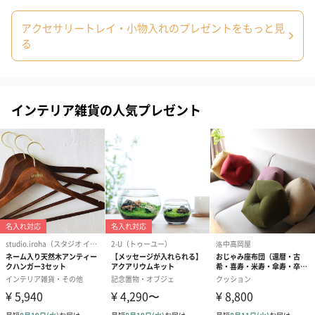
アクセサリートレイ・小物入れのプレゼントをもっと見
ブライダルロリポップ
ブライダルロリポップ
今治タオルケ
る
ドレス（いちご味)
タキシード（コーラ味)
ンドタオル・
（1,122円）
（1,122円）
タオル）（3,4
インテリア雑貨の人気プレゼント
生花
生花のブーケを同梱します。
※9-15時にご注文いただく場合、最短のお届け可能日が通常より
も1日遅くなります。
シーズンブーケ（ひま
ブーケ（ホワイトグリ
ブーケ（ピン