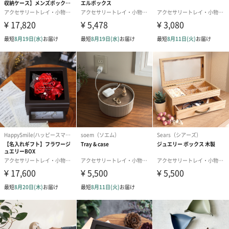
誕生日や結婚祝い・出産祝いなど、様々なシーンのメッセージカ
ードを同梱します。
メッセージカードや封筒のデザインは一部変更する場合がありま
す。
写真付きメッセージカ
写真付きメッセージカ
【誕生日】Hap
ード（680円）
ード（Thank you）ピ
Birthday ホ
ンク（680円）
刷なし）（11
ラッピング
ギフトラッピングを施してお届けいたします。