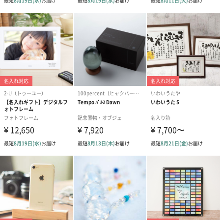
わり）（1,880円）
ーン）（1,650円）
（1,650円）
ドライフラワー・プリザーブドフラワー
自然のお花で作ったドライフラワー・プリザーブドフラワーを同
梱します。
一部花材が写真と異なる場合がございます。予めご了承くださ
い。パッケージに入れてお届けします。
プリザーブドフラワー
プリザーブドフラワー
アミュレット 
ブーケ（ピンク）
ブーケ（ブルー）
ク）（1,500円
（2,580円）
（2,580円）