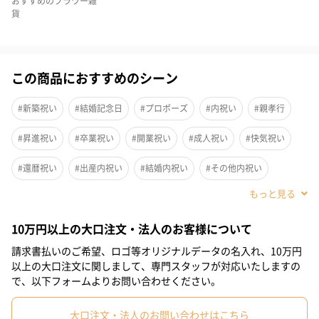
おすすめのフラワー雑
貨
この商品におすすめのシーン
スタイリッシュなスリムボトルの中に、贅沢にドライフラワーと
#新築祝い
#結婚記念日
#プロポーズ
#内祝い
#親孝行
プリザーブドフラワーを閉じ込めたハーバリウム。摘みたての葉
と花びらの美しい瞬間を、クリア度の高い純正の国内産シリコン
#昇進祝い
#卒業祝い
#開業祝い
#成人祝い
#快気祝い
オイル100％に浸すことで、お手入れ無しに、瑞々しいお花の色味
や透明感、浮遊感を長期間お楽しみいただけます。
#還暦祝い
#出産内祝い
#結婚内祝い
#その他内祝い
#法人
#お歳暮
#古希祝い
#喜寿祝い
#米寿祝い
世界に一つのデザイン
10万円以上の大口注文・法人のお客様について
#クリスマス
#結婚祝い
#出産祝い
#母の日
#お祝い
請求書払いのご希望、ロゴ等オリジナルデータの名入れ、10万円
#お礼
#記念日
#パーティー
#サプライズ
#お中元
以上の大口注文に関しまして、専門スタッフが対応いたしますの
使用しているお花は全て本物です。全工程を手作業で行っている
で、以下フォームよりお問い合わせください。
#誕生日
#ホワイトデー
#敬老の日
#入学祝い
#就職祝い
ので、世界に同じものはひとつとない特別なお品です。お花が美
しく見えるよう小さなハサミを使用し、花びらなど一枚一枚丁寧
大口注文・法人のお問い合わせはこちら
#引っ越し祝い
#自分へのご褒美
#退職祝い
#送別会