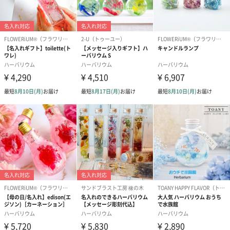
パッケージ全
約517g
体重量
パッケージ内
リーフレット（注意書）
同梱物
保存方法
・天然草花を使用しているため、紫外線や熱、酸化等
の原因で自然退色する場合がございます。
・直射日光のあたるところや高温多湿の場所、火気の
近くには置かないで下さい。液が膨張し、ガラス瓶や
蓋が破損し、液漏れする恐れがあります。
製造国
日本（熊本県）
注意事項・使
・ピンク、イエロー、ブルーのカラーにつきまして
用方法
は、2つのデザインのうちのいずれかのお届けとなりま
す。
・商品に付属する注意書きをご熟読の上、ご利用下さ
い。
・使用しているお花には個体差がございます。また、1
点1点手作りしておりますので、花材の配置も若干異な
ります。実物に近い色の写真を使用しておりますが、
ご使用の液晶画面により実物の色と異なって見える場
合がございます。あらかじめご了承下さい。
・本品はガラス製です。ご使用は必ず安定した水平な
場所に置き、不意の転倒にご注意ください。
・飲用ではございません。誤飲等を防ぐため、お子様