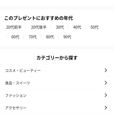
このプレゼントにおすすめの年代
20代前半
20代後半
30代
40代
50代
60代
70代
80代
90代
かき氷入浴剤4点セット
かき氷入浴剤4点セット
バスフラワー
（ブルー）（748円）
（イエロー）（748円）
【Thank you】
カテゴリーから探す
円）
コスメ・ビューティー
食品・スイーツ
ハンドタオル・ハンカチ
ハンドタオル・ハンカチを同梱してお届けいたします。ギフトへ
ファッション
の＋αにおすすめです。
アクセサリー