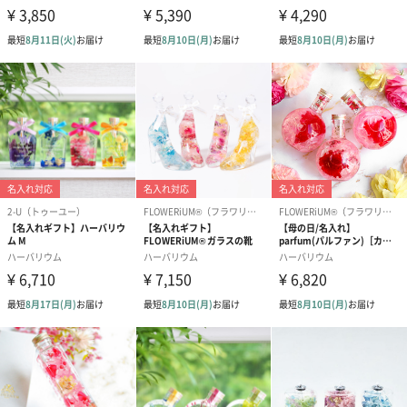
上がる花びらのようにひとりひとりの飛躍を願うお花のプロダク
トブランドです。ハーバリウムを中心に、お花にまつわるインテ
リア、コスメ、アクセサリーなど、暮らしが楽しくなるアイテム
を提案しています。手にとったひとの人生が、すこし上向きにな
りますように。
商品詳細情報
原材料
・素材：ガラス
・内容物：花材、シリコンオイル（非危険物）
本体サイズ
幅62mm×奥行52mm×高さ179mm
本体重量
約444g（約214ml）
パッケージ外
直方体化粧箱
装
パッケージ外
幅80mm×奥行82mm×高さ225mm
装サイズ