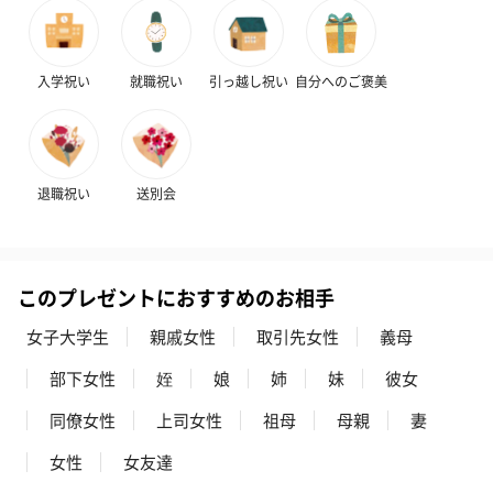
スキンケアグッズ
入学祝い
就職祝い
引っ越し祝い
自分へのご褒美
スキンケアグッズを同梱してお届けします。
退職祝い
送別会
このプレゼントにおすすめのお相手
ハンドクリーム3本セッ
シャワージェル＆ハン
シャワージェ
ト【ありがとう】
ドクリーム（ピンクグ
ドクリーム（
女子大学生
親戚女性
取引先女性
義母
（1,100円）
レープフルーツ）
ッシュローズ）（
（2,145円）
円）
部下女性
姪
娘
姉
妹
彼女
同僚女性
上司女性
祖母
母親
妻
リラックスグッズ
女性
女友達
リラックスグッズを同梱してお届けします。