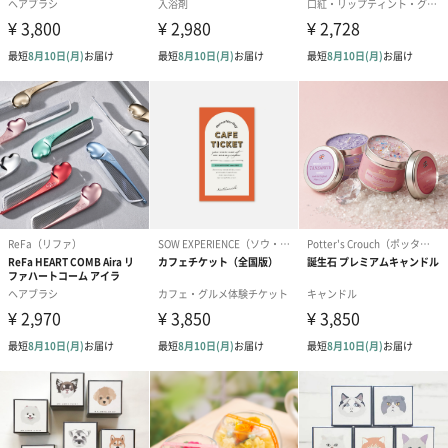
のしカード
商品の形質上、のしを直接添付できない商品にのし風のカードを
同梱します。
※のし下はご記入いただけません。
※カードのデザインは一部変更する場合があります。
結婚祝い（御結婚御
出産祝い（御出産御
内祝い_蝶結び
祝）（110円）
祝）（110円）
（110円）
結婚祝いちょい足しギフト