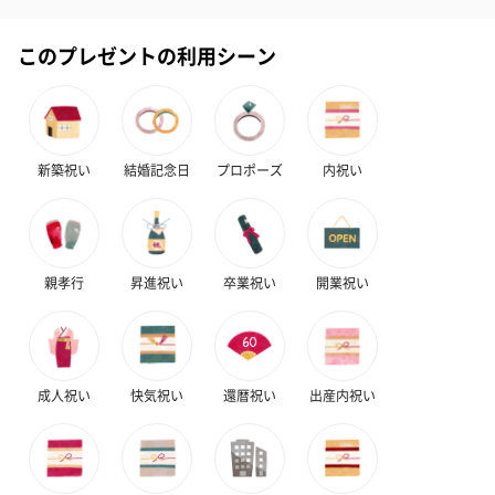
フラワーテディベア
テディベア（バニラ）
テディベア（
このプレゼントの利用シーン
（2,390円）
（1,760円）
ル）（1,760円
新築祝い
結婚記念日
プロポーズ
内祝い
紅茶・コーヒー・スイーツ
紅茶・コーヒー・スイーツを同梱してお届けいたします。ギフト
への＋αにおすすめです。
親孝行
昇進祝い
卒業祝い
開業祝い
成人祝い
快気祝い
還暦祝い
出産内祝い
アールグレイ（HAPPY
アールグレイティー
フルーツティー
BIRTHDAY TO YOU）
（660円）
円）