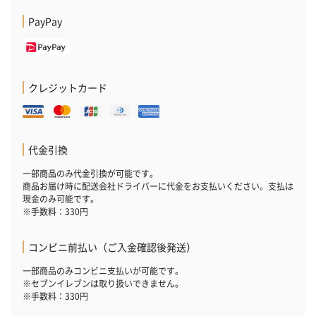
PayPay
フラッグカプセル：イ
フラッグカプセル：イ
ショートイン
ンセンススティック
ンセンススティック
（GRAPE AND
（END）（880円）
（St.OSMANTHUS）
（880円）
（880円）
クレジットカード
お酒
お酒を同梱してお届けいたします。
代金引換
※20歳未満の方への酒類の販売はいたしません。
一部商品のみ代金引換が可能です。
商品お届け時に配送会社ドライバーに代金をお支払いください。支払は
現金のみ可能です。
※手数料：330円
コンビニ前払い（ご入金確認後発送）
一部商品のみコンビニ支払いが可能です。
※セブンイレブンは取り扱いできません。
※手数料：330円
プレミアムビール イネ
酔鯨 純米吟醸 吟麗
実楽山田錦 
ディット（712円）
（704円）
酒（655円）