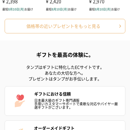
価格帯の近いプレゼントをもっと見る
シーズンブーケ（ひま
ブーケ（ホワイトグリ
ブーケ（ピン
ギフトを最高の体験に。
わり）（1,880円）
ーン）（1,650円）
（1,650円）
タンプはギフトに特化したECサイトです。
あなたの大切な方へ。
プレゼントはタンプがお手伝いします。
ドライフラワー・プリザーブドフラワー
自然のお花で作ったドライフラワー・プリザーブドフラワーを同
ギフトにおける信頼
梱します。
日本最大級のギフト専門通販
一部花材が写真と異なる場合がございます。予めご了承くださ
手厚いカスタマーサポートで柔軟な対応やバイヤー厳
選ギフトがございます。
い。パッケージに入れてお届けします。
オーダーメイドギフト