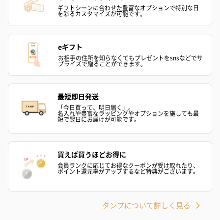
ギフトシーンに合わせた豊富なオプションで特別な日
を彩るカスタマイズが可能です。
eギフト
お相手の住所を知らなくてもプレゼントをsnsなどでサ
プリザーブドフラワー
プリザーブドフラワー
アミュレット 
プライズで贈ることができます。
ブーケ（ピンク）
ブーケ（ブルー）
ク）（1,500円
（2,580円）
（2,580円）
最短即日発送
「今日買って、明日届く」。
名入れや豊富なラッピングやオプションを施しても最
短で翌日にお届けが可能です。
ぬいぐるみ
愛らしいぬいぐるみを同梱してお届けします。
誕生日・記念日・出産祝いなどのシーンにおすすめです。
買えば買うほどお得に
会員ランクに応じてお得なクーポンが受け取れたり、
ポイント還元率がアップするなど特典がございます。
タンプについて詳しく見る