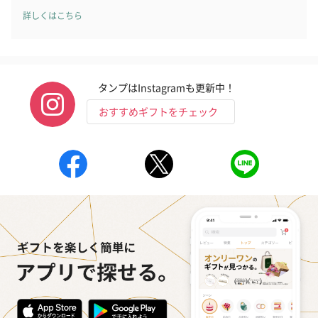
詳しくはこちら
おつまみ・その他
タンプはInstagramも更新中！
お酒にぴったりのおつまみ・サプリを同梱してお届けいたしま
す。
おすすめギフトをチェック
いぶりがっことチーズ
ごろっとうまみ チーズ
しょっつるナッ
のオイル漬（981円）
のオイル漬（塩麹&レモ
円）
ン）（981円）