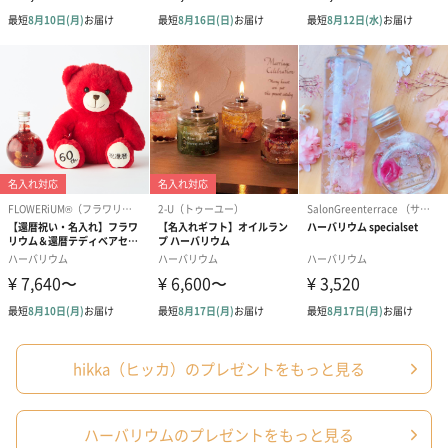
やペットの手の届かないところに保管して下さい。
・医薬品・化粧品ではありません。開封せずにご利用
ください。
・万が一飲んだ場合や皮膚や目に異常を感じた時は、
すぐに医師に相談し診察を受けて下さい。
・処分の際は、お住まいの自治体の区分に従って下さ
い。
※オイルなどの成分を含む商品は、航空危険物に含ま
れるため航空機に搭載することができません。そのた
め離島などの航空便を使用する地域にお住まいのかた
へお届けの場合は、船便に変更するため1週間前後お届
けが遅くなる可能性がございます。
商品オプション情報
お届けボックスオプション
hikka（ヒッカ）のプレゼントをもっと見る
配送用のダンボールを装飾いたします。お相手のご住所に直接お
送りする際に人気のオプションです。お相手に直接手渡しする場
合は、紙袋との併用もおすすめです。
ハーバリウムのプレゼントをもっと見る