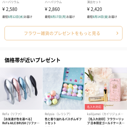
写真付きメッセージカ
写真付きメッセージカ
【誕生日】Hap
ード（680円）
ード（Thank you）ピ
Birthday ホ
ンク（680円）
刷なし）（11
フラワー雑貨のプレゼントをもっと見る
ラッピング
ギフトラッピングを施してお届けいたします。
価格帯が近いプレゼント
コットン巾着 【誕生
コットン巾着 【誕生
コットン巾着 
日】（グレー）M（550
日】（スモーキーピン
とう】 M（55
円）
ク）M（550円）