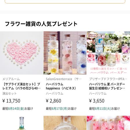
フラワー雑貨の人気プレゼント
ダンボール装飾（ひま
ダンボール装飾（チュ
ダンボール装
わり）（720円）
ーリップ）（720円）
イトピンク×
ト）（580円）
紙袋
お渡し用の紙袋です。
商品に合わせたサイズをお届けします。