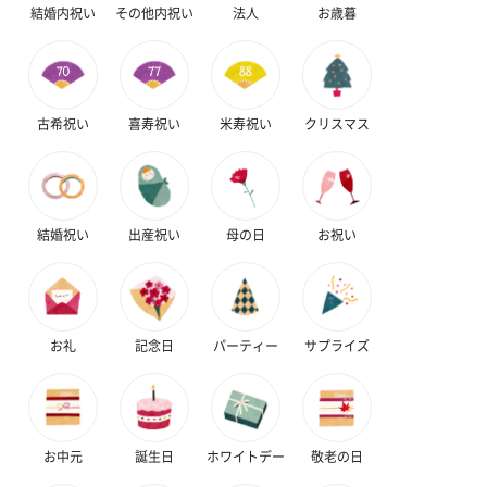
（660円）
結婚内祝い
その他内祝い
法人
お歳暮
古希祝い
喜寿祝い
米寿祝い
クリスマス
スイーツ
スイーツを同梱してお届けいたします。ギフトへの＋αにおすすめ
です。
結婚祝い
出産祝い
母の日
お祝い
お礼
記念日
パーティー
サプライズ
ゼリーバウム カット
麦わらパンダバウム
3層デザート 
（レモン＆紅茶）（432
（バナナ味）（540円）
ェ〜国産フル
円）
り〜 3号（86
お中元
誕生日
ホワイトデー
敬老の日