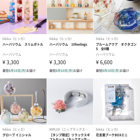
ご自宅で楽しめるインテリアとして男女問わずお求めいただけま
す。
花束の代わりに様々なシーンに最適
母の日、敬老の日、誕生日、記念日、歓送迎、入学卒業、お礼な
どあらゆるギフトシーンに最適です。インテリアとしてお家のど
の場所にもなじみます。生花ではないので食卓にも安心して飾る
ことができます。ちょっとした癒しを求めている方、お家時間を
楽しみたい方におすすめです。
選べるカラーは6種類
ピンク、イエロー、ブルーのカラーにつきましては、2つのデザイ
ンのうちのいずれかのお届けとなります。