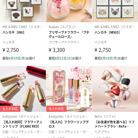
結婚祝いギフトへの＋αにおすすめです。新生活を彩るギフトオプ
ションをご用意いたしました。
商品と同梱してお届けいたします。
ブライダルロリポップ
ブライダルロリポップ
夫婦箸と箸置
ドレス（いちご味)
タキシード（コーラ味)
（2,420円）
（1,122円）
（1,122円）
生花
生花のブーケを同梱します。
※9-15時にご注文いただく場合、最短のお届け可能日が通常より
も1日遅くなります。