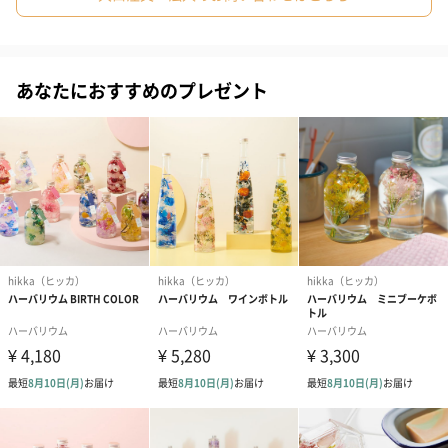
に選定しています。詰み込まれた花々は浮き沈みや配置などを、
細部にまでこだわったデザインが魅力です。
#女子大学生
#親戚女性
#取引先女性
#義母
#部下女性
#姪
#娘
#姉
#妹
#彼女
#同僚女性
#上司女性
あなたにおすすめのプレゼント
お手入れ要らずで気軽に贈れる
#祖母
#母親
#妻
#女性
#女友達
#20代前半
#20代後半
#30代
#40代
#50代
#60代
#70代
長期間みずみずしい状態のお花を楽しめ、枯れることがないお花
#80代
#90代
のインテリアとして生まれました。お手入れが要らないので、気
軽にお花のある生活を取り入れることができます。また、花粉や
臭いがなく虫もこないため、お見舞いや生花の持ち込み禁止の場
所にも飾ることができます。
性別を問わず楽しめるインテリア
年齢に関係なく幅広い世代の女性に大変ご好評をいただいていま
す。忙しいけど癒しを求めている20代～30代の女性に人気です。