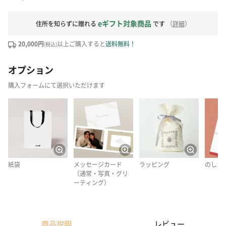
eギフト対象商品
住所を知らずに贈れる
です
（
詳細
）
20,000円
以上ご購入すると
送料無料！
(税込)
オプション
購入フォームにて選択いただけます
紙袋
メッセージカード
ラッピング
のしカ
（通常・写真・グリ
ーティング）
商品説明
レビュー