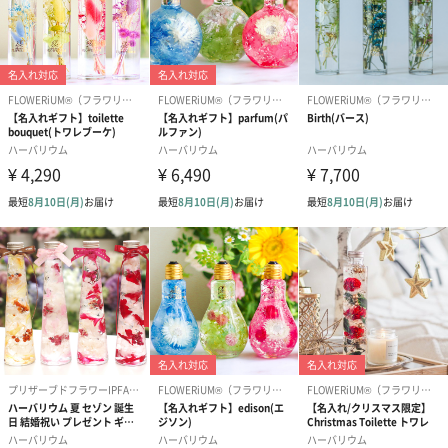
りしておりますので、花材の配置も若干異なります。実物に近い
色の写真を使用しておりますが、ご使用の液晶画面により実物の
色と異なって見える場合がございます。あらかじめご了承下さ
い。
・本品はガラス製です。ご使用は必ず安定した水平な場所に置
き、不意の転倒にご注意ください。
・飲用ではございません。誤飲等を防ぐため、お子様やペットの
手の届かないところに保管して下さい。
・医薬品・化粧品ではありません。開封せずにご利用ください。
・万が一飲んだ場合や皮膚や目に異常を感じた時は、すぐに医師
に相談し診察を受けて下さい。
・処分の際は、お住まいの自治体の区分に従って下さい。
「hikka（ヒッカ）」
2017年に「花を味方に」をブランドメッセージに誕生した、舞い