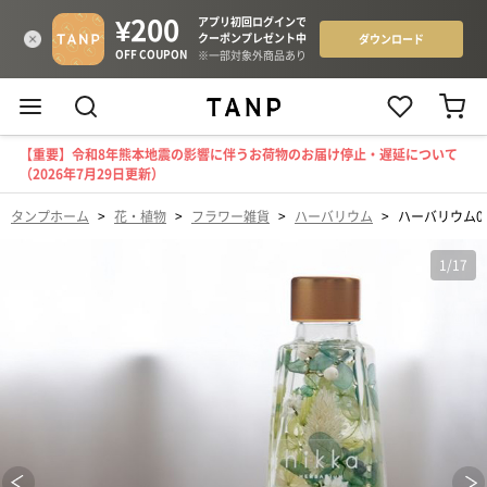
【重要】令和8年熊本地震の影響に伴うお荷物のお届け停止・遅延について
（2026年7月29日更新）
タンプホーム
>
花・植物
>
フラワー雑貨
>
ハーバリウム
>
ハーバリウム0
1
/
17