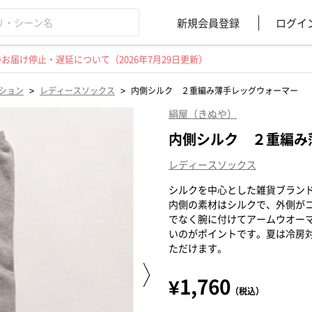
新規会員登録
ログイ
届け停止・遅延について（2026年7月29日更新）
>
>
ション
レディースソックス
内側シルク ２重編み薄手レッグウォーマー
絹屋（きぬや）
内側シルク ２重編み
レディースソックス
シルクを中心とした雑貨ブラン
内側の素材はシルクで、外側が
でなく腕に付けてアームウオー
いのがポイントです。夏は冷房
ただけます。
¥1,760
（税込）