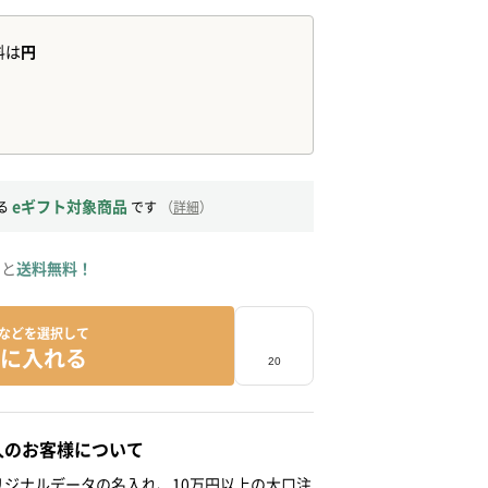
eギフト対象商品
る
です
（
詳細
）
ると
送料無料！
などを選択して
に入れる
人のお客様について
ジナルデータの名入れ、10万円以上の大口注