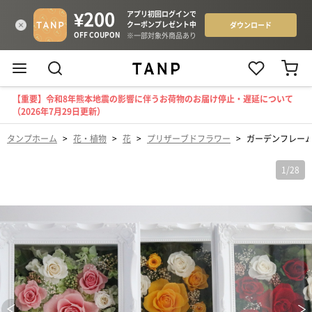
【重要】令和8年熊本地震の影響に伴うお荷物のお届け停止・遅延について
（2026年7月29日更新）
タンプホーム
>
花・植物
>
花
>
プリザーブドフラワー
>
ガーデンフレー
1
/
28