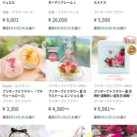
都内百貨店でプリザーブドフラワーデザイナーとして活躍し、コ
ンテスト入賞経歴のある確かな技術のデザイナーが一輪一輪心を
込めて制作しています。
商品詳細情報
商品本体サイ
幅185mm×奥行80mm×高さ230mm
ズ
商品本体重量
750g
パッケージ内
説明書
同梱物
パッケージ外
専用化粧箱
装
パッケージサ
幅192mm×奥行93mm×高さ245mm
イズ
全体重量
830g
製造国
プリザーブドフラワー（コロンビア・エクアドル・日