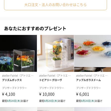
#女性
#女友達
#10代
#20代前半
#20代後半
#30代
大口注文・法人のお問い合わせはこちら
み合わせて立体的なフレームアレンジに完成させました。
#40代
#50代
#60代
#70代
#80代
#90代
置きたてても、壁にかけても飾って楽しむことができます。
あなたにおすすめのプレゼント
5種類のカラーをご用意しました
パープル
ピンク
赤
黄