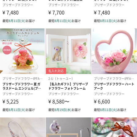
メッセージカード
フリーメッセージ：30文字までになります。
MerryChristmas（0
HappyAnniversary（0
HappyBirth
円）
円）