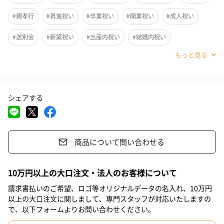
#親孝行
#昇進祝い
#卒業祝い
#開業祝い
#成人祝い
#送別会
#新築祝い
#出産内祝い
#結婚内祝い
#その他内祝い
#法人
#お歳暮
#古希祝い
#喜寿祝い
#米寿祝い
#クリスマス
#結婚祝い
#母の日
#父の日
シェアする
#お祝い
#お礼
#記念日
#パーティー
#サプライズ
フレームの中のお花や葉・小花に至るまで全て本物のプリザーブ
ドフラワーを贅沢に敷き詰めました。エレガントなフレームにア
#お中元
#誕生日
#バレンタイン
#ホワイトデー
クリル製のカバーがついているので、埃を気にせずに飾ることが
できます。
商品について問い合わせる
#敬老の日
#入学祝い
#就職祝い
#引っ越し祝い
#自分へのご褒美
#退職祝い
#女子大学生
#親戚女性
10万円以上の大口注文・法人のお客様について
豪華で優美なボックスフレーム
#取引先女性
#義母
#部下女性
#姪
#娘
#姉
#妹
請求書払いのご希望、ロゴ等オリジナルデータの名入れ、10万円
以上の大口注文に関しまして、専門スタッフが対応いたしますの
#彼女
#同僚女性
#上司女性
#祖母
#母親
#妻
で、以下フォームよりお問い合わせください。
百貨店デザイナー時に「お花畑を閉じ込めたフレームアレンジを
開発してほしい」とお店側からご提案いただき、大小のバラを組