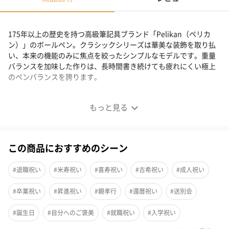
175年以上の歴史を持つ高級筆記具ブランド「Pelikan（ペリカ
ン）」のボールペン。クラシックシリーズは華美な装飾を取り払
い、本来の機能のみに焦点を絞ったシンプルなモデルです。重量
バランスを加味した作りは、長時間書き続けても疲れにくい極上
のペンバランスを誇ります。
重量感にこだわった疲れにくいボールペン
もっと見る
この商品におすすめのシーン
#退職祝い
#米寿祝い
#喜寿祝い
#古希祝い
#成人祝い
#卒業祝い
#昇進祝い
#親孝行
#還暦祝い
#送別会
#誕生日
#自分へのご褒美
#就職祝い
#入学祝い