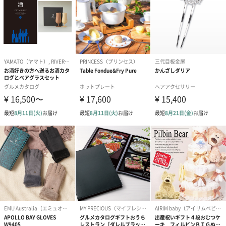
プリザーブドフラワー
プリザーブドフラワー
アミュレット 
ブーケ（ピンク）
ブーケ（ブルー）
ク）（1,500円
（2,580円）
（2,580円）
ぬいぐるみ
愛らしいぬいぐるみを同梱してお届けします。
誕生日・記念日・出産祝いなどのシーンにおすすめです。
フラワーテディベア
テディベア（バニラ）
テディベア（
（2,390円）
（1,760円）
ル）（1,760円