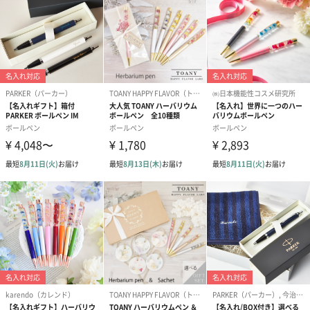
クラシック・シリーズ
華美な装飾を取り払い本来の機能のみに焦点を絞り、よりシンプ
ルにして価格を抑えたモデル。
特徴
ノック式。本体には、ボールペン替芯黒Mが標準装備。
「Pelikan（ペリカン）」
「Pelikan（ペリカン）」の歴史は1832年ドイツ・ハノーバー家
の宮廷画家を父に持つ化学者カール・ホーネマンが、ハノーバ
ー・シュタインフーデ湖の工房で、独自の製造法により絵具の生
産を開始したことから始まりました。