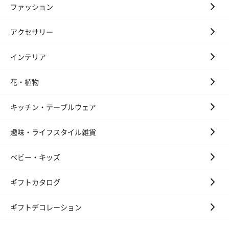
（880円）
ファッション
アクセサリー
お酒
インテリア
お酒を同梱してお届けいたします。
※20歳未満の方への酒類の販売はいたしません。
花・植物
キッチン・テーブルウェア
趣味・ライフスタイル雑貨
ベビー・キッズ
プレミアムビール イネ
実楽山田錦 特別純米
ジョニ－ウォ
ディット（712円）
酒（655円）
ブラック１２年（
ギフトカタログ
円）
ギフトデコレーション