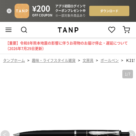
【重要】令和8年熊本地震の影響に伴うお荷物のお届け停止・遅延について
（2026年7月29日更新）
タンプホーム
>
趣味・ライフスタイル雑貨
>
文房具
>
ボールペン
>
Ｋ21
1
/
7