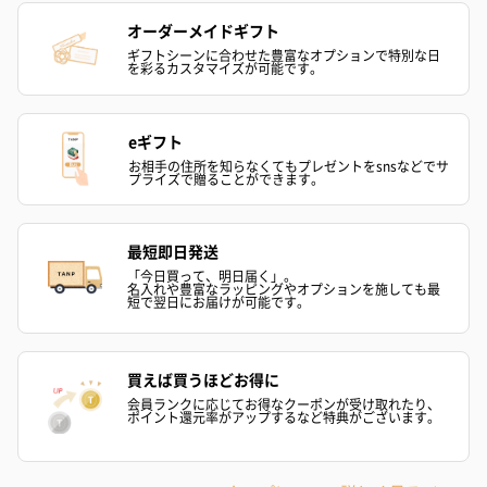
オーダーメイドギフト
スイーツ
ギフトシーンに合わせた豊富なオプションで特別な日
を彩るカスタマイズが可能です。
スイーツを同梱してお届けいたします。ギフトへの＋αにおすすめ
です。
eギフト
お相手の住所を知らなくてもプレゼントをsnsなどでサ
プライズで贈ることができます。
最短即日発送
「今日買って、明日届く」。
名入れや豊富なラッピングやオプションを施しても最
短で翌日にお届けが可能です。
ゼリーバウム カット
麦わらパンダバウム
3層デザート 
（レモン＆紅茶）（432
（バナナ味）（540円）
ェ〜国産フル
円）
り〜 3号（86
買えば買うほどお得に
会員ランクに応じてお得なクーポンが受け取れたり、
ポイント還元率がアップするなど特典がございます。
スキンケアグッズ
スキンケアグッズを同梱してお届けします。