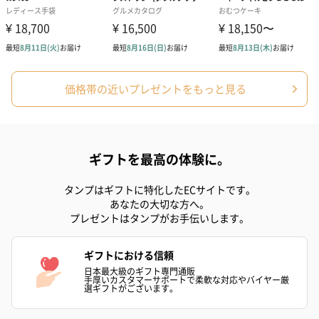
紅茶・コーヒー・スイーツ
紅茶・コーヒー・スイーツを同梱してお届けいたします。ギフト
価格帯の近いプレゼントをもっと見る
への＋αにおすすめです。
ギフトを最高の体験に。
タンプはギフトに特化したECサイトです。
あなたの大切な方へ。
プレゼントはタンプがお手伝いします。
アールグレイ（HAPPY
アールグレイティー
フルーツティー
BIRTHDAY TO YOU）
（660円）
円）
ギフトにおける信頼
（660円）
日本最大級のギフト専門通販
手厚いカスタマーサポートで柔軟な対応やバイヤー厳
選ギフトがございます。