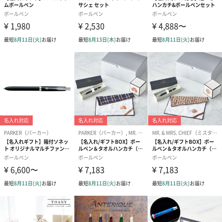
1863年には、化学者ギュンター・ワーグナーが経営に参加し、近
隣諸国への販売を拡大。1878年には製品の品質を保証するため、
当時欧州でも珍しかった商標を登録しています。そのモチーフは
ペリカンの母子像で、欧州では古来より母性愛の象徴とされてお
り、またギュンター・ワーグナー家の家紋でもありました。
トーマス・マンやレマルクなど数々の著名な作家たちにも愛され
た「ペリカン」。日本でも数多くの文豪や文化人がその品質の高
さを認め、愛用しています。「ペリカン」は175年以上の歴史を持
つ高級筆記具ブランドとして、これからも高品質な商品を世に送
り出していくことでしょう。
高品質なボールペンを贈り物に
長時間の使用でも疲れにくい、ペリカンのボールペン。