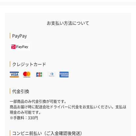
おつまみ・その他
お酒にぴったりのおつまみ・サプリを同梱してお届けいたしま
す。
お支払い方法について
PayPay
クレジットカード
いぶりがっことチーズ
ごろっとうまみ チーズ
しょっつるナッ
のオイル漬（981円）
のオイル漬（塩麹&レモ
円）
ン）（981円）
代金引換
一部商品のみ代金引換が可能です。
商品お届け時に配送会社ドライバーに代金をお支払いください。支払は
現金のみ可能です。
※手数料：330円
コンビニ前払い（ご入金確認後発送）