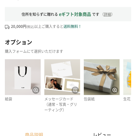
eギフト対象商品
住所を知らずに贈れる
です
（
詳細
）
20,000円
以上ご購入すると
送料無料！
(税込)
オプション
購入フォームにて選択いただけます
紙袋
メッセージカード
包装紙
生花
（通常・写真・グリ
ーティング）
商品説明
レビュー