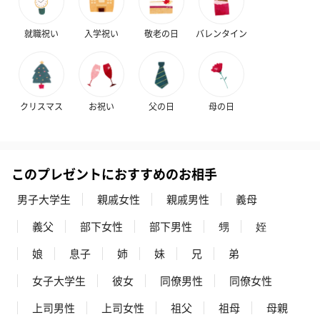
就職祝い
入学祝い
敬老の日
バレンタイン
かき氷入浴剤4点セット
かき氷入浴剤4点セット
バスフラワー
（ブルー）（748円）
（イエロー）（748円）
【Thank you】
円）
クリスマス
お祝い
父の日
母の日
このプレゼントにおすすめのお相手
ハンドタオル・ハンカチ
ハンドタオル・ハンカチを同梱してお届けいたします。ギフトへ
男子大学生
親戚女性
親戚男性
義母
の＋αにおすすめです。
義父
部下女性
部下男性
甥
姪
娘
息子
姉
妹
兄
弟
女子大学生
彼女
同僚男性
同僚女性
上司男性
上司女性
祖父
祖母
母親