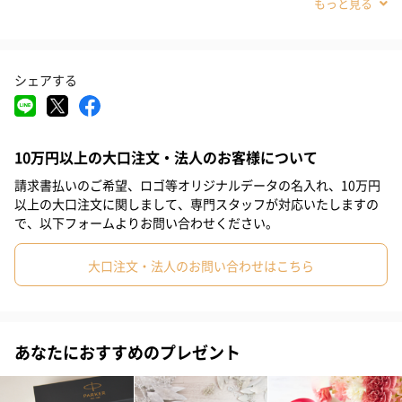
#敬老の日
#バレンタイン
#クリスマス
#お祝い
#父の日
#母の日
#男子大学生
#親戚女性
#親戚男性
#義母
シェアする
#義父
#部下女性
#部下男性
#甥
#姪
#娘
#息子
#姉
#妹
#兄
#弟
#女子大学生
#彼女
#同僚男性
10万円以上の大口注文・法人のお客様について
#同僚女性
#上司男性
#上司女性
#祖父
#祖母
#母親
請求書払いのご希望、ロゴ等オリジナルデータの名入れ、10万円
#父親
#妻
#夫
#女性
#男性
#男友達
#女友達
以上の大口注文に関しまして、専門スタッフが対応いたしますの
で、以下フォームよりお問い合わせください。
#彼氏
#10代
#20代前半
#20代後半
#30代
#40代
大口注文・法人のお問い合わせはこちら
#50代
#60代
#70代
#80代
#90代
万年筆の胴軸部分、ボールペンの上部に金属を使用し、重量バラ
ンスを加味したことで長時間書き続けても疲れにくい極上のペン
あなたにおすすめのプレゼント
バランスを誇ります。