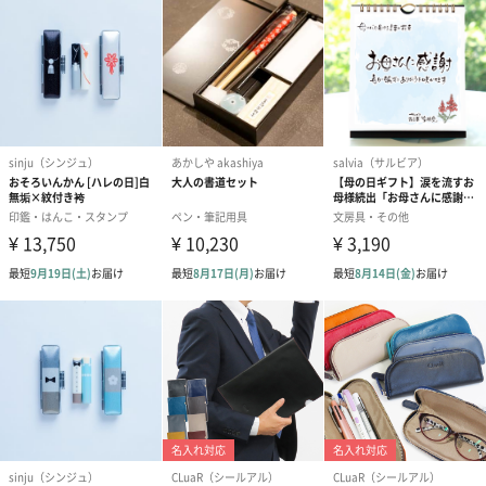
誕生日や結婚祝い・出産祝いなど、様々なシーンのメッセージカ
ードを同梱します。
メッセージカードや封筒のデザインは一部変更する場合がありま
す。
写真付きメッセージカ
写真付きメッセージカ
【誕生日】Hap
ード（680円）
ード（Thank you）ピ
Birthday ホ
ンク（680円）
刷なし）（11
包装紙
ラッピングを施してお届けいたします。