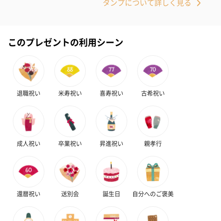
タンプについて詳しく見る
このプレゼントの利用シーン
ハンドクリーム3本セッ
シャワージェル＆ハン
シャワージェ
退職祝い
米寿祝い
喜寿祝い
古希祝い
ト【ありがとう】
ドクリーム（ピンクグ
ドクリーム（
（1,100円）
レープフルーツ）
ッシュローズ）（
（2,145円）
円）
成人祝い
卒業祝い
昇進祝い
親孝行
リラックスグッズ
リラックスグッズを同梱してお届けします。
還暦祝い
送別会
誕生日
自分へのご褒美