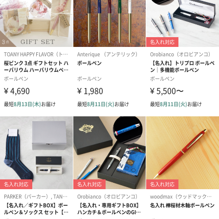
大切な方へのプレゼントにいかがですか？
商品詳細情報
商品本体サイ
幅133mm×高さ11mm
ズ
商品本体重量
24g
パッケージ内
保証規定・取扱説明書
同梱物
パッケージ外
直方体紙箱
装
パッケージ外
幅183mm×奥行80mm×高さ45mm
装サイズ
パッケージ全
184g
体重量
製造国
ドイツ
原材料
ボディ／キャップ：PMMA樹脂