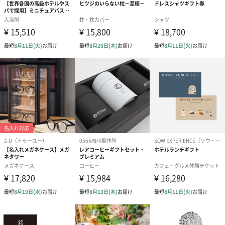
シーズンブーケ（ひま
ブーケ（ホワイトグリ
ブーケ（ピン
わり）（1,880円）
ーン）（1,650円）
（1,650円）
ドライフラワー・プリザーブドフラワー
自然のお花で作ったドライフラワー・プリザーブドフラワーを同
梱します。
一部花材が写真と異なる場合がございます。予めご了承くださ
い。パッケージに入れてお届けします。