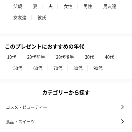
父親
妻
夫
女性
男性
男友達
花束ハンドタオル（ピ
花束ハンドタオル（ブ
花束ハンドタ
女友達
彼氏
ンク）（1,760円）
ルー）（1,760円）
ワイト）（1,7
このプレゼントにおすすめの年代
キャンドル・お香
10代
20代前半
20代後半
30代
40代
キャンドル・お香を同梱してお届けいたします。
50代
60代
70代
80代
90代
カテゴリーから探す
コスメ・ビューティー
フラッグカプセル：イ
フラッグカプセル：イ
ショートイン
ンセンススティック
ンセンススティック
（GRAPE AND
食品・スイーツ
（END）（880円）
（St.OSMANTHUS）
（880円）