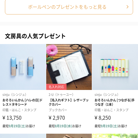
わり）（720円）
ーリップ）（720円）
イトピンク×
ボールペンのプレゼントをもっと見る
ト）（580円）
紙袋
文房具の人気プレゼント
お渡し用の紙袋です。
商品に合わせたサイズをお届けします。
あり（280円）
メッセージカード（通常・写真・グリーティング）