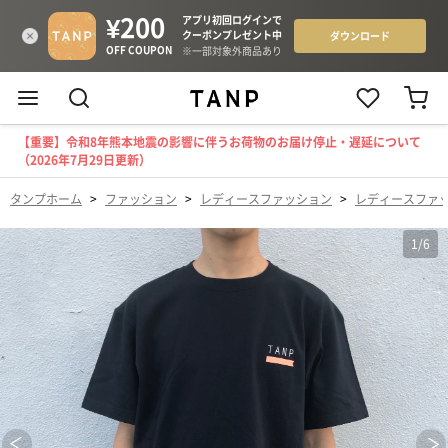
【重要】令和8年熊本地震の影響に伴うお荷物のお届け停止・遅延について
（2026年7月29日更新）
タンプホーム
>
ファッション
>
レディースファッション
>
レディースファ
1
/
6