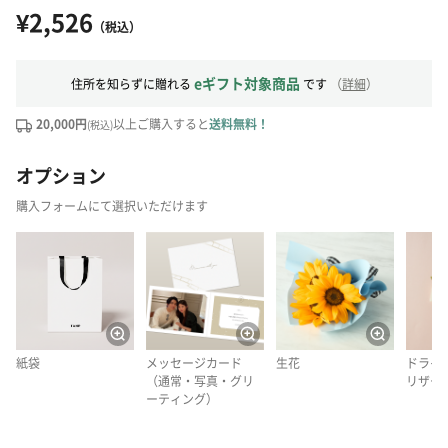
¥2,526
（税込）
eギフト対象商品
住所を知らずに贈れる
です
（
詳細
）
20,000円
以上ご購入すると
送料無料！
(税込)
オプション
購入フォームにて選択いただけます
紙袋
メッセージカード
生花
ドライ
（通常・写真・グリ
リザー
ーティング）