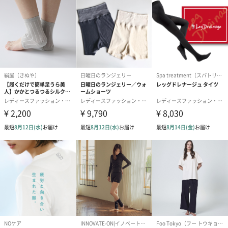
メッセージカード（通常・写真・グリーティング）
誕生日や結婚祝い・出産祝いなど、様々なシーンのメッセージカ
ードを同梱します。
メッセージカードや封筒のデザインは一部変更する場合がありま
す。
写真付きメッセージカ
写真付きメッセージカ
【誕生日】Hap
ード（680円）
ード（Thank you）ピ
Birthday ホ
ンク（680円）
刷なし）（11
生花