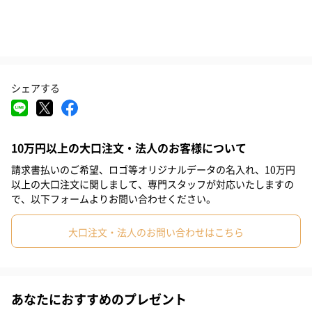
男女問わず、幅広い世代の方に！
シンプルなデザインの「タンプロゴT」は、季節やシーン・ジェン
シェアする
ダーを問わずにマルチに使えるのがポイント！デニムパンツやス
ニーカーとシンプルにまとめるコーディネートもおすすめです◎
羽織のインに合わせて柄をさり気なく覗かせるのも大人らしくス
タイリッシュなコーデに♡
10万円以上の大口注文・法人のお客様について
請求書払いのご希望、ロゴ等オリジナルデータの名入れ、10万円
以上の大口注文に関しまして、専門スタッフが対応いたしますの
で、以下フォームよりお問い合わせください。
商品詳細情報
素材
大口注文・法人のお問い合わせはこちら
綿100％ アッシュ、ミックスグレー：綿90％、ポリエ
ステル10％
サイズ
【S】着丈65身幅49袖丈19
【M】着丈69身幅52袖丈20
【L】着丈73身幅55袖丈22
あなたにおすすめのプレゼント
【XL】着丈77身幅58袖丈24