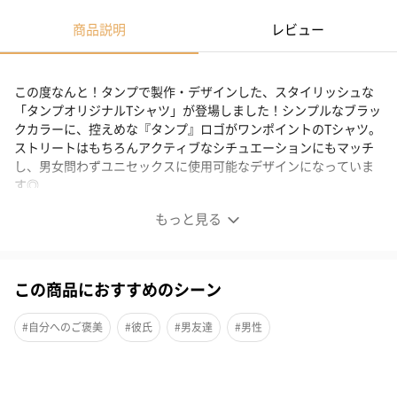
商品説明
レビュー
この度なんと！タンプで製作・デザインした、スタイリッシュな
「タンプオリジナルTシャツ」が登場しました！シンプルなブラッ
クカラーに、控えめな『タンプ』ロゴがワンポイントのTシャツ。
ストリートはもちろんアクティブなシチュエーションにもマッチ
し、男女問わずユニセックスに使用可能なデザインになっていま
す◎
もっと見る
幅広いコーディネートのアクセントに◎
この商品におすすめのシーン
シンプルなブラックカラーに、控えめな『タンプ』ロゴがワンポ
イントのTシャツ。
#自分へのご褒美
#彼氏
#男友達
#男性
主張しすぎない「タンプオリジナルロゴT」はスタイリングに取り
入れやすいアイテムで幅広いコーディネートのアクセントとして
◎