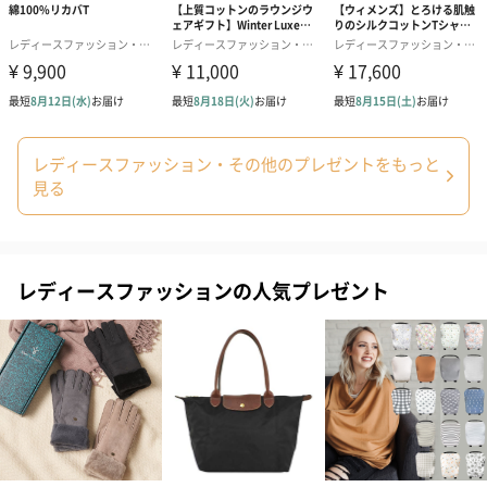
生花のブーケを同梱します。
※9-15時にご注文いただく場合、最短のお届け可能日が通常より
も1日遅くなります。
レディースファッション・その他のプレゼントをもっと
見る
シーズンブーケ（ひま
ブーケ（ホワイトグリ
ブーケ（ピン
わり）（1,880円）
ーン）（1,650円）
（1,650円）
レディースファッションの人気プレゼント
ドライフラワー・プリザーブドフラワー
自然のお花で作ったドライフラワー・プリザーブドフラワーを同
梱します。
一部花材が写真と異なる場合がございます。予めご了承くださ
い。パッケージに入れてお届けします。