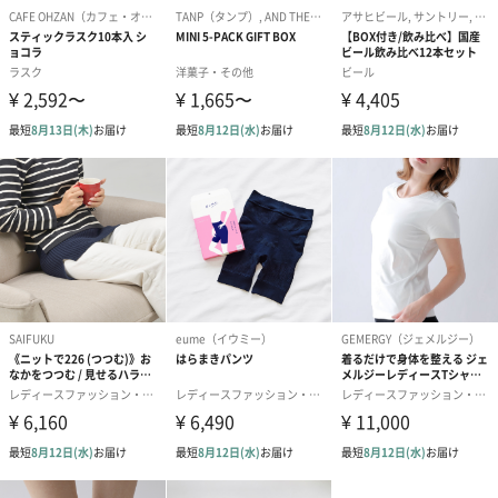
ダンボール装飾（ひま
ダンボール装飾（チュ
ダンボール装
わり）（720円）
ーリップ）（720円）
イトピンク×
ト）（580円）
紙袋
お渡し用の紙袋です。
商品に合わせたサイズをお届けします。
あり（280円）