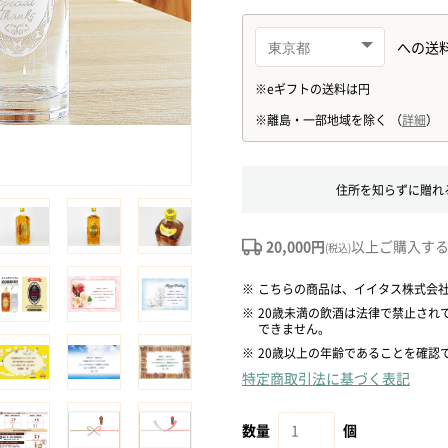
住所を知らずに贈れ
20,000円
以上ご購入す
(税込)
※
こちらの商品は、イイタス株式会
※
20歳未満の飲酒は法律で禁止され
できません。
※
20歳以上の年齢であることを確認
特定商取引法に基づく表記
数量
個