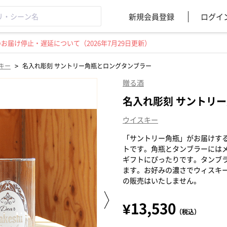
新規会員登録
ログイ
届け停止・遅延について（2026年7月29日更新）
>
キー
名入れ彫刻 サントリー角瓶とロングタンブラー
贈る酒
名入れ彫刻 サントリ
ウイスキー
「サントリー角瓶」がお届けす
トです。角瓶とタンブラーには
ギフトにぴったりです。タンブ
ます。お好みの濃さでウィスキー
の販売はいたしません。
¥13,530
（税込）