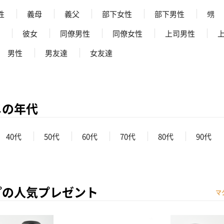
性
義母
義父
部下女性
部下男性
甥
彼女
同僚男性
同僚女性
上司男性
男性
男友達
女友達
メの年代
40代
50代
60代
70代
80代
90代
プの人気プレゼント
マ