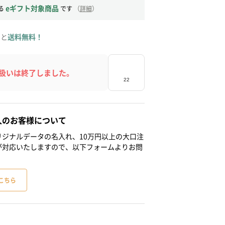
eギフト対象商品
る
です
（
詳細
）
ると
送料無料！
扱いは終了しました。
人のお客様について
ジナルデータの名入れ、10万円以上の大口注
が対応いたしますので、以下フォームよりお問
こちら