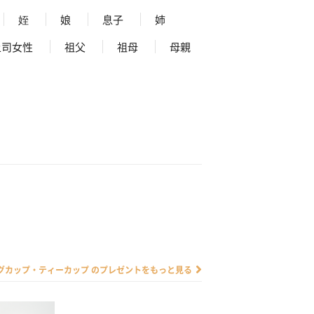
姪
娘
息子
姉
上司女性
祖父
祖母
母親
グカップ・ティーカップ のプレゼントをもっと見る