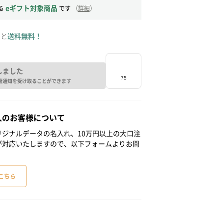
eギフト対象商品
る
です
（
詳細
）
ると
送料無料！
しました
荷通知を受け取ることができます
人のお客様について
ジナルデータの名入れ、10万円以上の大口注
が対応いたしますので、以下フォームよりお問
こちら