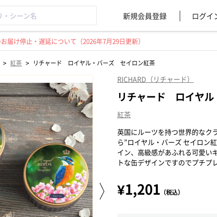
新規会員登録
ログイ
届け停止・遅延について（2026年7月29日更新）
>
>
紅茶
リチャード ロイヤル・バーズ セイロン紅茶
RICHARD（リチャード）
リチャード ロイヤル
紅茶
英国にルーツを持つ世界的なクラシ
ら”ロイヤル・バーズ セイロン
イン、高級感があふれる可愛い
トな缶デザインですのでプチプ
¥1,201
（税込）