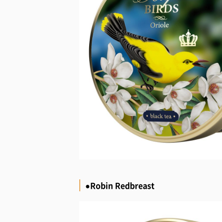
●Robin Redbreast