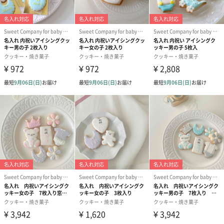
印象に残る可愛いBOX
お祝い用のゴールドの台紙、透明袋でリボンでラッピング。
可愛らしいピンクのBOXに、アイシングクッキーを横に5つ並べ
て、中のクッキーがしっかり見える透明窓付きにしています。と
「Sweet Company」
Sweet Companyは大人可愛く美味しいをテーマにアイシングクッ
キーやカップケーキを全国配送しております。
お祝いごとや記念日、結婚式、プチギフト、ノベルティ、撮影用
などお客様の人生のあらゆるシーンで幅広くお使い頂ける様、デ
ザインや色味にこだわりお作りしております。
一度ご利用いただきましたお客様とのご縁を大切に心を込めてお