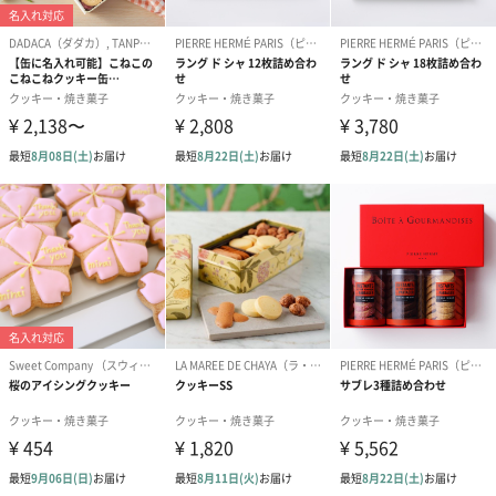
商品本体重量
60g
商品パッケー
長さ315mm・幅75mm・高さ40mm
ジサイズ
商品パッケー
105g
ジ全体重量
外装の形状
箱、透明蓋付き、リボン
お届け内容
名入れ内祝い アイシングクッキー女の子 5枚入り
原産国
日本
製造県
東京
保存方法
高温多湿を避け、冷暗所で保管
ご注意
クッキーは割れやすいので、お取り扱いにご注意くだ
さい。
賞味期限
21日〜24日
アレルゲン
小麦粉、卵、乾燥卵白