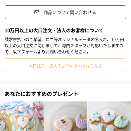
可愛いだけではなく美味しさも。
商品について問い合わせる
あげた人ももらった人も嬉しい贈り物です。
10万円以上の大口注文・法人のお客様について
請求書払いのご希望、ロゴ等オリジナルデータの名入れ、10万円
世界に一つだけの特別なギフト
以上の大口注文に関しまして、専門スタッフが対応いたしますの
で、以下フォームよりお問い合わせください。
優しいパステルカラーにこだわり可愛いと美味しいをセットで、
大口注文・法人のお問い合わせはこちら
お客様に大変喜ばれています。
お子様のお名前や誕生日、体重を入れて世界に一つだけの特別な
ギフトになります。
材料にもこだわり、見た目だけでなく食べても美味しいと好評で
あなたにおすすめのプレゼント
す。やさしい色味も人気のひとつです。
お口の中でクッキーのさくほろ感とアイシングの甘みが溶け合い
ます。