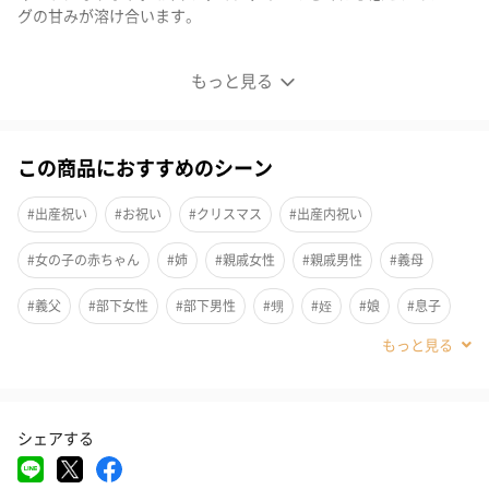
グの甘みが溶け合います。
アイシングクッキー女の子 5枚入り
もっと見る
この商品におすすめのシーン
#出産祝い
#お祝い
#クリスマス
#出産内祝い
#女の子の赤ちゃん
#姉
#親戚女性
#親戚男性
#義母
#義父
#部下女性
#部下男性
#甥
#姪
#娘
#息子
#女友達
#妹
#兄
#弟
#同僚男性
#同僚女性
#上司男性
#上司女性
#母親
#女性
#男性
#男友達
シェアする
#20代前半
#20代後半
#30代
#40代
お子様の名入りアイシングクッキーで記憶に残るお祝いにおすす
めです。