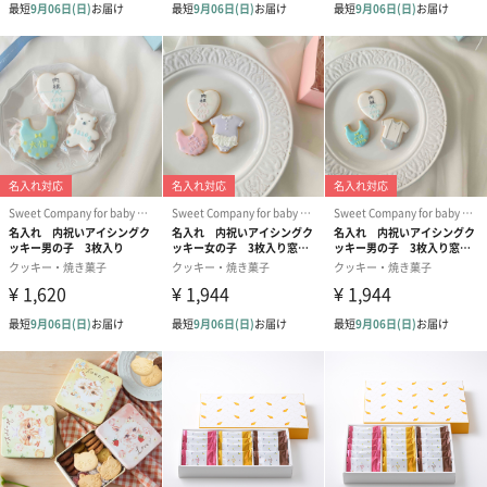
作りしております。
大切な記念日などに
お子様の名入れや誕生日、体重を入れて世界に一つだけの特別な
ギフトを贈りませんか？
可愛いだけではなく美味しさにもこだわったアイシングクッキー
は、記念日やお祝いにおすすめの贈り物です。
商品詳細情報
原材料
小麦粉、卵、バター、粉糖、乾燥卵白、砂糖、香料、
着色料
商品サイズ
長さ50mm〜60mm・幅50mm〜60mm・高さ10mm