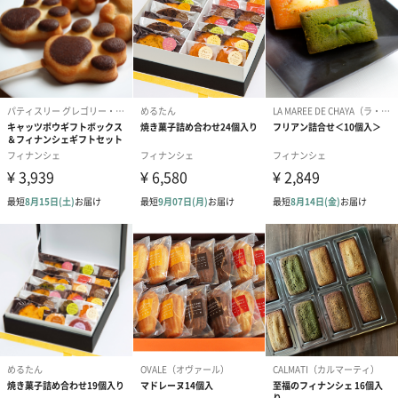
【COUTURE FUKUIDO TOKYO（クチュールフクイドウ
#男子大学生
#女子大学生
#弟
#兄
#10代
#20代前半
トウキョウ）】
#20代後半
#30代
#40代
#50代
#70代
#80代
色の美しさをお菓子で紡ぐ
#90代
色の絢『あや』が織りなす美しさをFUKUIDOがお菓子で紡ぎま
す。
COUTURE（クチュール）自分だけの洋服をオーダーするように
FUKUIDOが一人一人の「こうでありたい自分」をお菓子で仕立て
ていきます。
空間テーマは『美術館』です。お菓子をひとつのアートととら
え、選んでいただいた色合いや組み合わせによって「カラフル」
にも「シック」にも。
大切な方へのプレゼントに