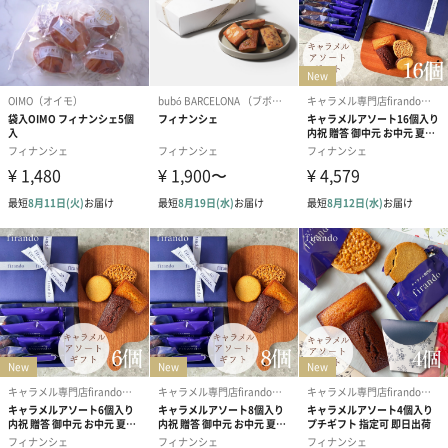
お届け内容
綾 4種セット 紅の色*1
対応可能オプ
・のし ※名刺サイズ
ション