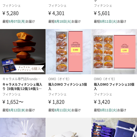
幅広い年代の方におすすめ
キューブ状フィナンシェのセットです。
見た目にも美しいパッケージはプレゼントにぴったりです。
特別なお菓子をプレゼントしてみてはいかがでしょうか。
商品詳細情報
成分/原材料
季節によって変動
幅・奥行・高
120㎜・115㎜・60㎜
さ
外装の形状
四角い化粧箱
重さ/内容量
219g
賞味期限
製造日含め60日
原産国
季節によって変動
アレルゲン
季節によって変動