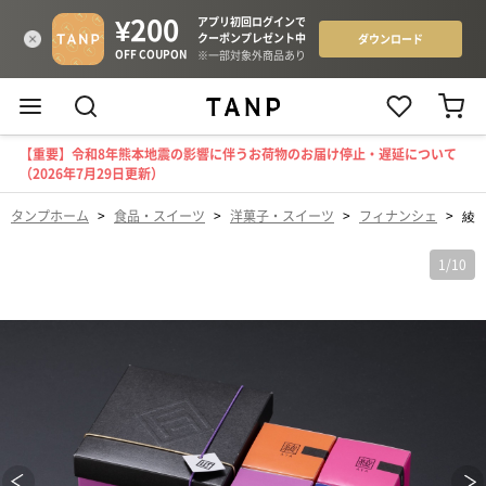
【重要】令和8年熊本地震の影響に伴うお荷物のお届け停止・遅延について
（2026年7月29日更新）
タンプホーム
>
食品・スイーツ
>
洋菓子・スイーツ
>
フィナンシェ
>
綾
1
/
10