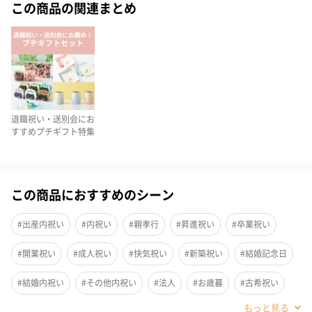
この商品の関連まとめ
深いコクが後を引く見た目もスタイリッシュなフィナンシェで
す。
四角い箱に並ぶフィナンシェは目にも鮮やかです。
退職祝い・送別会にお
新感覚フィナンシェ
すすめプチギフト特集
キューブの形が魅力
通常では表現しにくいキューブ状に仕上げている新感覚のフィナ
この商品におすすめのシーン
ンシェです。 色や味、各種違った味わいを
楽しめます。
#出産内祝い
#内祝い
#親孝行
#昇進祝い
#卒業祝い
#開業祝い
#成人祝い
#快気祝い
#新築祝い
#結婚記念日
種類が豊富で楽しい
#結婚内祝い
#その他内祝い
#法人
#お歳暮
#古希祝い
#喜寿祝い
#米寿祝い
#香典返し
#ホワイトデー