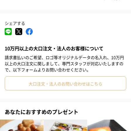
どんな味か楽しみ!
#結婚祝い
#お祝い
#お礼
#記念日
#パーティー
シェアする
#サプライズ
#お中元
#バレンタイン
#誕生日
#敬老の日
多種の色で気分が高揚します。
#入学祝い
#就職祝い
#引っ越し祝い
#自分へのご褒美
10万円以上の大口注文・法人のお客様について
#退職祝い
#送別会
#還暦祝い
#取引先男性
#姉
スタイリッシュなギフトケース
請求書払いのご希望、ロゴ等オリジナルデータの名入れ、10万円
#息子
#娘
#姪
#甥
#部下男性
#部下女性
#義父
以上の大口注文に関しまして、専門スタッフが対応いたしますの
で、以下フォームよりお問い合わせください。
落ち着いた黒がベース
#義母
#妹
#取引先女性
#親戚男性
#親戚女性
大口注文・法人のお問い合わせはこちら
黒のマット系をベースにしたスタイリッシュな高級感漂うギフト
#小学生高学年の男の子
#小学生高学年の女の子
#男子中学生
ケースに入っています。 ブラン
#男子高校生
#女子高校生
#祖父
#女友達
#男友達
ドロゴマークが高級感漂います。手提げ袋はお付けしておりませ
ん。
あなたにおすすめのプレゼント
#男性
#女性
#夫
#妻
#父親
#母親
#祖母
#彼氏
#上司女性
#上司男性
#同僚女性
#同僚男性