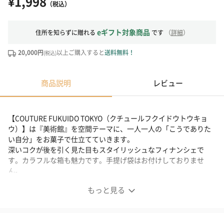
¥1,998
（税込）
eギフト対象商品
住所を知らずに贈れる
です
（
詳細
）
20,000円
以上ご購入すると
送料無料！
(税込)
商品説明
レビュー
【COUTURE FUKUIDO TOKYO（クチュールフクイドウトウキョ
ウ）】は『美術館』を空間テーマに、一人一人の「こうでありた
い自分」をお菓子で仕立てていきます。
深いコクが後を引く見た目もスタイリッシュなフィナンシェで
す。カラフルな箱も魅力です。手提げ袋はお付けしておりませ
ん。
もっと見る
綾 4種セット
紅の色