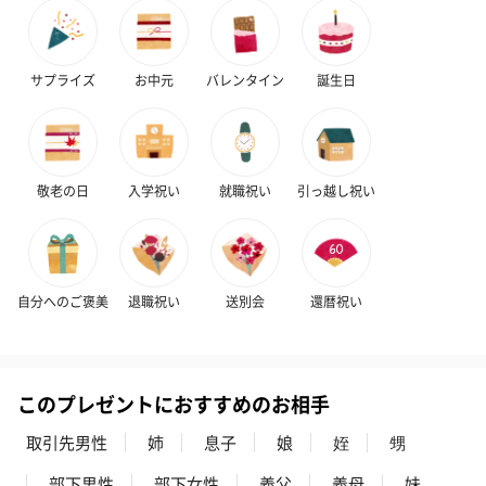
サプライズ
お中元
バレンタイン
誕生日
敬老の日
入学祝い
就職祝い
引っ越し祝い
自分へのご褒美
退職祝い
送別会
還暦祝い
このプレゼントにおすすめのお相手
取引先男性
姉
息子
娘
姪
甥
部下男性
部下女性
義父
義母
妹