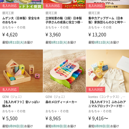
にとって、ご両親や祖父母・親戚の方々と遊ぶ時間は、幸せな
「心のごはん」になります。
木のおもちゃは特に、赤ちゃんと周りの大人達がたくさん心のご
はんを食べられる、不思議なパワーが込められています。
口に入れても安全な、赤ちゃんの事を第一に考えた自信作です。
木のおもちゃはお風呂でも遊ぶことが出来ます。ハイハイから歩
けるようになるまで遊べます。
箱の蓋を開けると、ワクワクする豪華なおもちゃ達が赤ちゃんを
お出迎え。小さな手が握ってくれる木のおもちゃ達で味わう「幸
せのごはん」の時間を、大切な新しい家族と一緒に楽しんでくだ
さいね。
銀河工房の願い