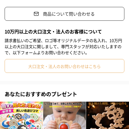
このミニカーの形をした押しくるまは、よちよち歩きを始める頃
商品について問い合わせる
の赤ちゃんの手にフィットするように作っています。
10万円以上の大口注文・法人のお客様について
カラフルな4つの車輪と、格好良いミニカーの見た目が、赤ちゃん
請求書払いのご希望、ロゴ等オリジナルデータの名入れ、10万円
の好奇心をくすぐります。
以上の大口注文に関しまして、専門スタッフが対応いたしますの
で、以下フォームよりお問い合わせください。
植物性の自然オイルを使用しているので、赤ちゃんが舐めてしま
っても安全です。この押しくるまは楡（ニレ）とブナ材を使用し
大口注文・法人のお問い合わせはこちら
て作っています。
使い込むたびに味が出る、銀河工房自慢のおもちゃです。
あなたにおすすめのプレゼント
転がしても、振っても面白い
スベスベの手触りに癒されながらコロコロ転がして遊んだり、振