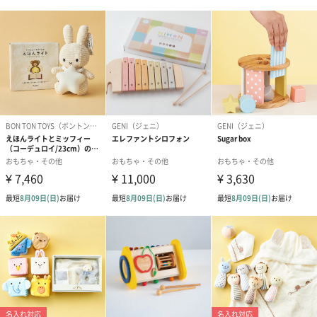
素材、技術、デザイン、塗装など、ひとつの作品が生まれるには
着想から製作、完成となるまで様々な行程があり、思いが込めら
れています。それらの作品のいくつかが工房の日常のこまごま と
した出来事を乗り越えて今日まで作り続けられています。
こうした小さな歴史が子供達の手に触れられ、受け継がれていく
よう願っています。
出産祝い、お誕生日に
口に入れても無害で長く遊ぶことができる当商品は、安心して出
産祝いとして贈ることができます。
そしてご自身のお子さんのお誕生日にプレゼントした際は、きっ
と大きくなってからこのおもちゃを見るとどこか懐かしい気持ち
になってくれるはずです。