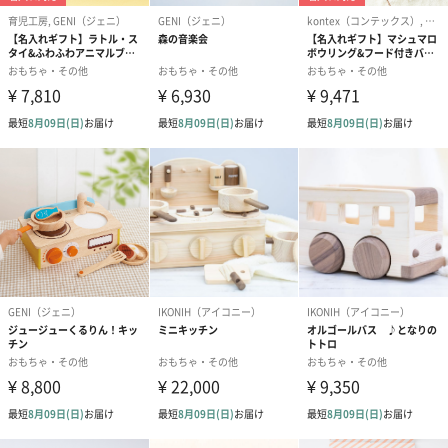
商品詳細情報
材料
ブナ ニレ
塗装
ヨーロッパ安全基準クリアーオイル・塗料
サイズ
全長125mm×高85mm×幅70mm
重さ
150g