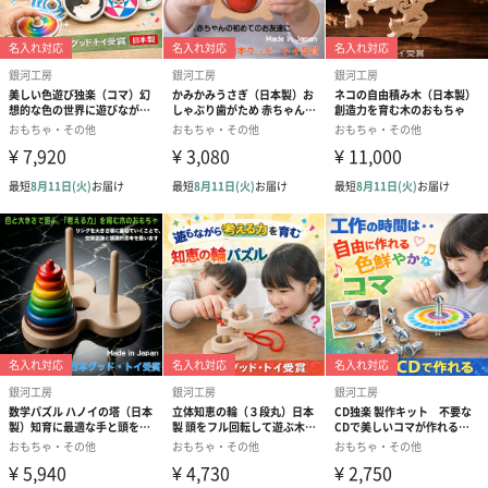
ってカタカタ音を出して遊んだりと気の向くままに楽しんでもら
えます。
本当はコロコロ転がすおもちゃですが、写真の様にブンブン振り
回して遊んでしまいました。
子供は自由です。
家族みんなで楽しんで
赤ちゃんにとって、はじめてのおもちゃになるであろう当商品
は、赤ちゃん1人で遊んでいる時よりも、家族みんなで遊んでもら
う方がおもちゃ本来の「楽しさを与えるパワー」を発揮します。
お父さん・お母さん・おじいちゃん・おばあちゃんにご親戚の
方々も、この押しくるまで赤ちゃんと遊んであげてください。