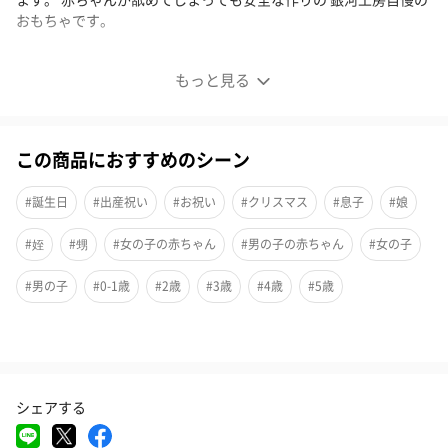
おもちゃです。
もっと見る
この商品におすすめのシーン
#誕生日
#出産祝い
#お祝い
#クリスマス
#息子
#娘
#姪
#甥
#女の子の赤ちゃん
#男の子の赤ちゃん
#女の子
#男の子
#0-1歳
#2歳
#3歳
#4歳
#5歳
スベスベの手触りが心地良い押しくるま
シェアする
使い込むほど味が出る