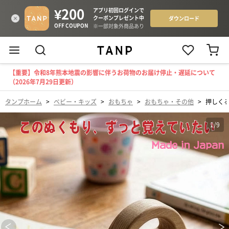
【重要】令和8年熊本地震の影響に伴うお荷物のお届け停止・遅延について
（2026年7月29日更新）
タンプホーム
>
ベビー・キッズ
>
おもちゃ
>
おもちゃ・その他
>
押しくる
1
/
9