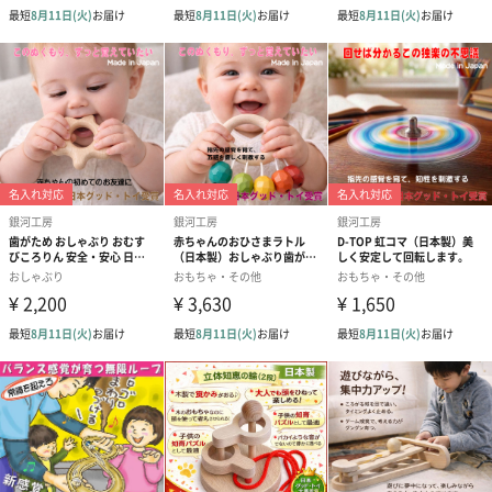
遊び方はご家庭によって変わってくるかも知れません。
ですが、どの家庭の赤ちゃんにとっても、みんなでおもちゃを使
って遊ぶ事は、何よりも幸せで大切な時間になること間違いあり
ません。
おもちゃは人と人とのコミュニケーションを学べるはじめての教
材にもなります。
赤ちゃんや子供にとって「おもちゃ」とは、生まれてきてから成
長する上で必要になる様々な力を付けられる、特別な役割を持っ
た存在なのです。
「木のおもちゃ製作所 銀河工房」
「木のおもちゃ製作所 銀河工房」では赤ちゃんと大人が一緒に
なって楽しめる、安全な木のおもちゃを考えています。赤ちゃん