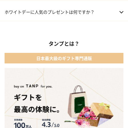
01 洋菓子・スイーツ
ホワイトデーに人気のプレゼントは何ですか？
02 メイクアップ
01 【名入れギフト】フラワーティントリップ［日本限定ピンクゴ
ールドパッケージ］
03 入浴剤・バスケア
タンプとは？
02 キューブラスク5個入 カラン
04 コフレ・限定セット商品
日本最大級のギフト専門通販
03 WEEKBOOK【温泉を超えた入浴剤】
05 レディースアクセサリー
04 テディベア&誕生石オープンハート
05【名入れギフト】toilette(トワレ)