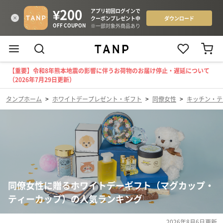
【重要】令和8年熊本地震の影響に伴うお荷物のお届け停止・遅延について
（2026年7月29日更新）
タンプホーム
>
ホワイトデープレゼント・ギフト
>
同僚女性
>
キッチン・テ
同僚女性に贈るホワイトデーギフト（マグカップ・
ティーカップ）の人気ランキング
2026年8月6日
更新