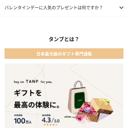
01 洋菓子・スイーツ
バレンタインデーに人気のプレゼントは何ですか？
02 メイクアップ
01 キューブラスク5個入 カラン
03 アルコール
タンプとは？
02 【名入れギフト】フラワーティントリップ［日本限定ピンクゴ
ールドパッケージ］
04 ファッション小物
日本最大級のギフト専門通販
03 ショコラフレナチュール
05 入浴剤・バスケア
04 ＜クランチチョコレート＞ダーク＆ミルク＆キャラメル＆ホワ
イト 60g
05 葉山のショコラ・カロ＜4個入＞