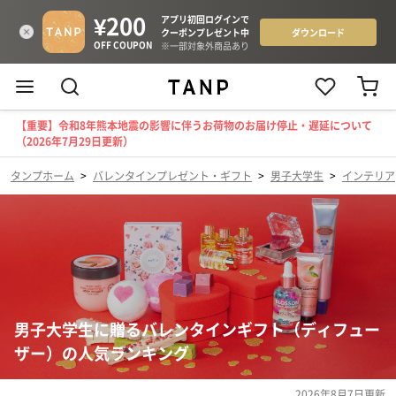
【重要】令和8年熊本地震の影響に伴うお荷物のお届け停止・遅延について
（2026年7月29日更新）
タンプホーム
>
バレンタインプレゼント・ギフト
>
男子大学生
>
インテリア
男子大学生に贈るバレンタインギフト（ディフュー
ザー）の人気ランキング
2026年8月7日
更新