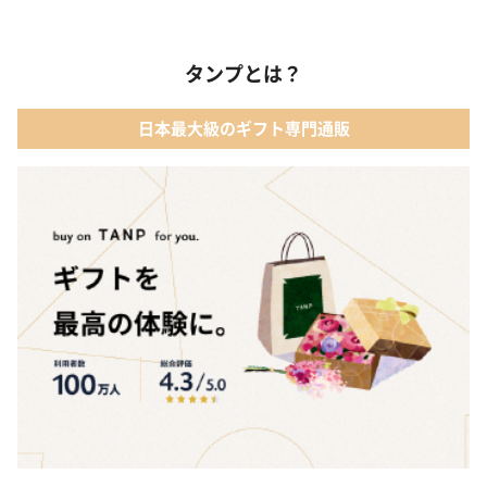
01 キューブラスク5個入 カラン
03 アルコール
タンプとは？
02 【名入れギフト】フラワーティントリップ［日本限定ピンクゴ
ールドパッケージ］
04 ファッション小物
日本最大級のギフト専門通販
03 ショコラフレナチュール
05 入浴剤・バスケア
04 ＜クランチチョコレート＞ダーク＆ミルク＆キャラメル＆ホワ
イト 60g
05 葉山のショコラ・カロ＜4個入＞