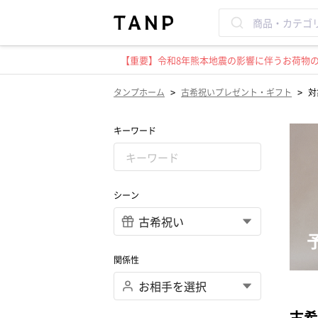
【重要】令和8年熊本地震の影響に伴うお荷物のお
>
>
タンプホーム
古希祝いプレゼント・ギフト
対
キーワード
シーン
関係性
古希