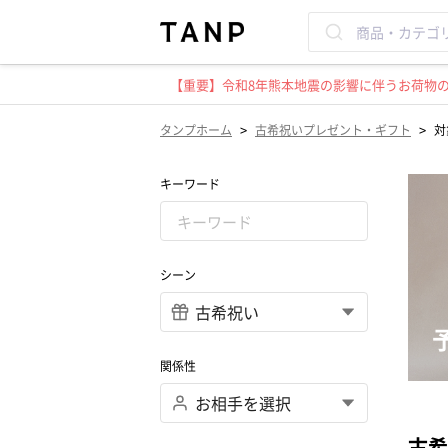
【重要】令和8年熊本地震の影響に伴うお荷物のお
>
>
タンプホーム
古希祝いプレゼント・ギフト
対
キーワード
シーン
関係性
古希