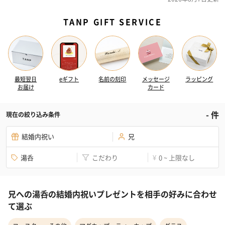
TANP GIFT SERVICE
最短翌日
eギフト
名前の刻印
メッセージ
ラッピング
お届け
カード
-
件
現在の絞り込み条件
結婚内祝い
兄
湯呑
こだわり
0 ~ 上限なし
¥
兄への湯呑の結婚内祝いプレゼントを相手の好みに合わせ
て選ぶ