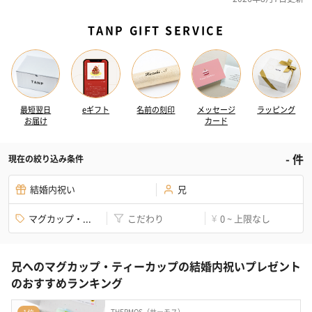
TANP GIFT SERVICE
最短翌日
eギフト
名前の刻印
メッセージ
ラッピング
お届け
カード
-
件
現在の絞り込み条件
結婚内祝い
兄
マグカップ・...
こだわり
0 ~ 上限なし
¥
兄へのマグカップ・ティーカップの結婚内祝いプレゼント
のおすすめランキング
THERMOS（サーモス）