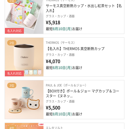
1位
サーモス真空断熱カップ・水出し紅茶セット【名
入れ】
グラス・カップ・酒器
¥5,918
最短
8月10日(月)
お届け
名入れ対応
THERMOS（サーモス）
2位
【名入れ】THERMOS 真空断熱カップ
グラス・カップ・酒器
¥4,070
最短
8月10日(月)
お届け
名入れ対応
PAUL ＆ JOE（ポール＆ジョー）
3位
【BOX付き】ポール＆ジョー マグカップ＆コー
スター《ヌネッ...
グラス・カップ・酒器
¥5,500
最短
8月10日(月)
お届け
エレキソルト
4位