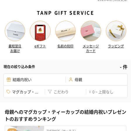
TANP GIFT SERVICE
最短翌日
eギフト
名前の刻印
メッセージ
ラッピング
お届け
カード
-
件
現在の絞り込み条件
結婚内祝い
母親
マグカップ・...
こだわり
0 ~ 上限なし
¥
母親へのマグカップ・ティーカップの結婚内祝いプレゼン
トのおすすめランキング
THERMOS（サーモス）