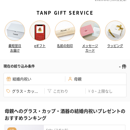
TANP GIFT SERVICE
最短翌日
eギフト
名前の刻印
メッセージ
ラッピング
お届け
カード
-
件
現在の絞り込み条件
結婚内祝い
母親
グラス・カッ...
こだわり
0 ~ 上限なし
¥
母親へのグラス・カップ・酒器の結婚内祝いプレゼントの
おすすめランキング
Sghr（スガハラ）