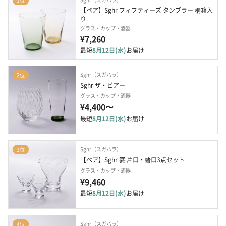
1位
【ペア】Sghr フィフティーズ タンブラー 桐箱入
り
グラス・カップ・酒器
¥7,260
最短
8月12日(水)
お届け
Sghr（スガハラ）
2位
Sghr ザ・ビアー
グラス・カップ・酒器
¥4,400〜
最短
8月12日(水)
お届け
Sghr（スガハラ）
3位
【ペア】Sghr 宴 片口・猪口3点セット
グラス・カップ・酒器
¥9,460
最短
8月12日(水)
お届け
Sghr（スガハラ）
4位