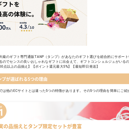
大級のギフト専門通販TANP（タンプ）があなたのギフト選びを総合的にサポー
るのでセンスの良いおしゃれなギフトに出会えて、ギフトコンシェルジュがいる
,000点以上の品揃え】【ポイント還元最大5%】【最短即日発送】
ンプが選ばれる5つの理由
では他のECサイトとは違った5つの特徴があります。その5つの理由を簡単にご紹
実の品揃えとタンプ限定セットが豊富