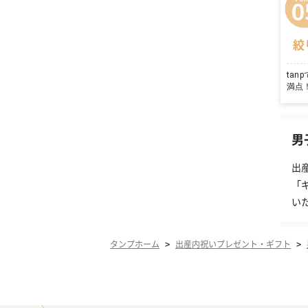
絞
ta
満点
男
出
「
い
>
>
タンプホーム
出産内祝いプレゼント・ギフト