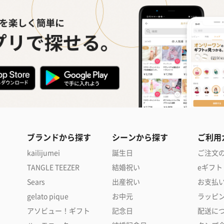
ブランドから探す
シーンから探す
ご利用
kailijumei
誕生日
ご注文
TANGLE TEEZER
結婚祝い
eギフト
Sears
出産祝い
お支払
gelato pique
お中元
ラッピ
アソビュー！ギフト
記念日
配送に