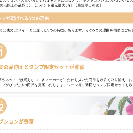
るのでセンスの良いおしゃれなギフトに出会えて、ギフトコンシェルジュがいる
,000点以上の品揃え】【ポイント還元最大5%】【最短即日発送】
ンプが選ばれる5つの理由
では他のECサイトとは違った5つの特徴があります。その5つの理由を簡単にご紹
実の品揃えとタンプ限定セットが豊富
店やネットでは買えない、各メーカーがこだわり抜いた商品を数多く取り揃えてお
ンプがぴったりの商品を提案いたします。シーン毎に適切なタンプ限定セットも数
プションが豊富