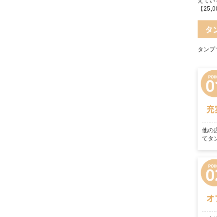
えてい
【25
タ
タンプ
充
他の
てタ
オ