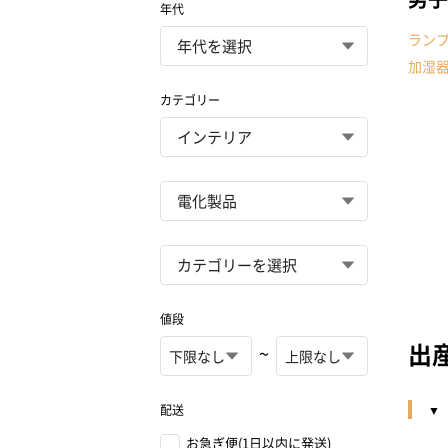
年代
ラン
加湿
カテゴリー
値段
出
~
配送
お急ぎ便(1日以内に発送)