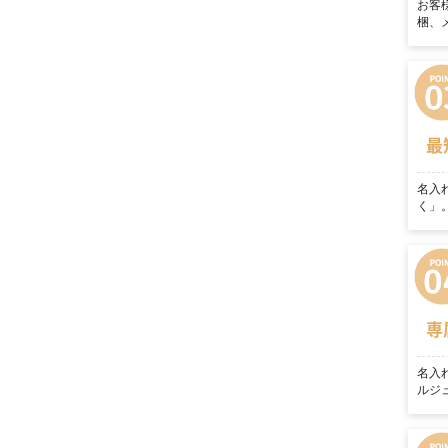
お客
梱、
最
名入
く」
専
名入
ルジ