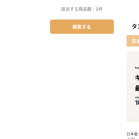
該当する商品数：
0件
タ
検索する
日
日本最