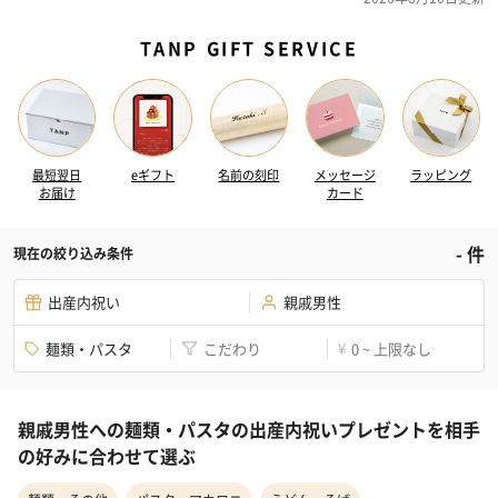
TANP GIFT SERVICE
最短翌日
eギフト
名前の刻印
メッセージ
ラッピング
お届け
カード
-
件
現在の絞り込み条件
出産内祝い
親戚男性
麺類・パスタ
こだわり
0 ~ 上限なし
¥
親戚男性への麺類・パスタの出産内祝いプレゼントを相手
の好みに合わせて選ぶ