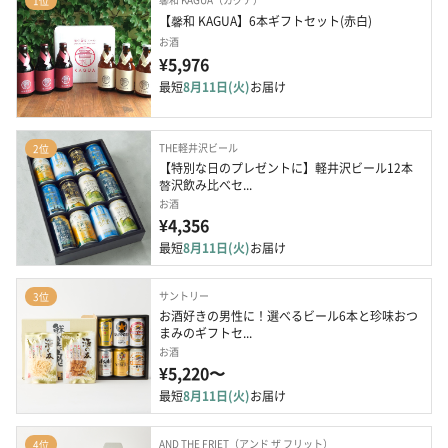
1位
【馨和 KAGUA】6本ギフトセット(赤白)
お酒
¥5,976
最短
8月11日(火)
お届け
THE軽井沢ビール
2位
【特別な日のプレゼントに】軽井沢ビール12本 
贅沢飲み比べセ...
お酒
¥4,356
最短
8月11日(火)
お届け
サントリー
3位
お酒好きの男性に！選べるビール6本と珍味おつ
まみのギフトセ...
お酒
¥5,220〜
最短
8月11日(火)
お届け
AND THE FRIET（アンド ザ フリット）
4位