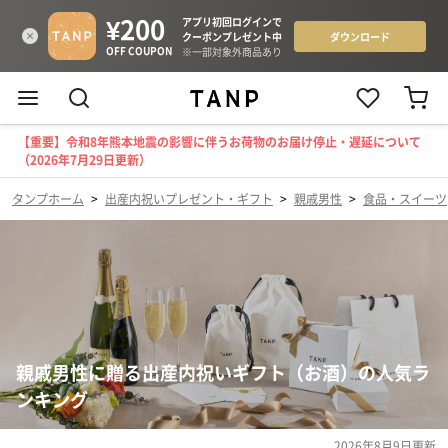
【重要】令和8年熊本地震の影響に伴うお荷物のお届け停止・遅延について
（2026年7月29日更新）
タンプホーム
>
出産内祝いプレゼント・ギフト
>
親戚男性
>
食品・スイーツ
親戚男性に贈る出産内祝いギフト（お酒）の人気ラ
ンキング
2026年8月9日
更新