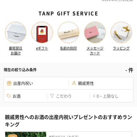
TANP GIFT SERVICE
最短翌日
eギフト
名前の刻印
メッセージ
ラッピング
お届け
カード
-
件
現在の絞り込み条件
出産内祝い
親戚男性
お酒
こだわり
0 ~ 上限なし
¥
親戚男性へのお酒の出産内祝いプレゼントのおすすめラン
キング
馨和 KAGUA（カグア）