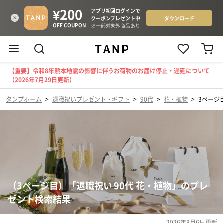
【重要】令和8年熊本地震の影響に伴うお荷物のお届け停止・遅延について
（2026年7月29日更新）
タンプホーム
>
退職祝いプレゼント・ギフト
>
90代
>
花・植物
>
3ページ
（3ページ目）「退職祝い 90代 花・植物」のプレ
ゼント検索結果
2026年8月6日
更新