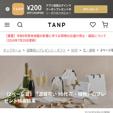
【重要】令和8年熊本地震の影響に伴うお荷物のお届け停止・遅延について
（2026年7月29日更新）
タンプホーム
>
退職祝いプレゼント・ギフト
>
90代
>
花・植物
>
2ページ
（2ページ目）「退職祝い 90代 花・植物」のプレ
ゼント検索結果
2026年8月6日
更新