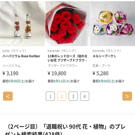
＜
1
2
3
4
＞
（2ページ目）「退職祝い 90代 花・植物」のプレ
ゼント検索結果(428件)