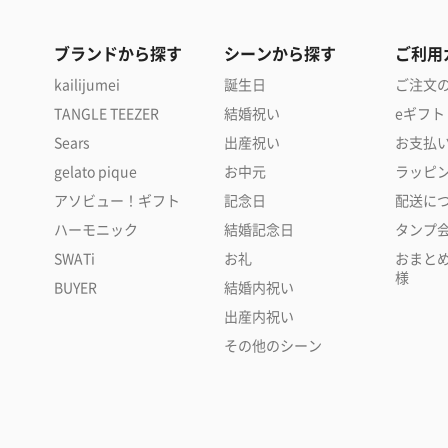
ブランドから探す
シーンから探す
ご利用
kailijumei
誕生日
ご注文
TANGLE TEEZER
結婚祝い
eギフト
Sears
出産祝い
お支払
gelato pique
お中元
ラッピ
アソビュー！ギフト
記念日
配送に
ハーモニック
結婚記念日
タンプ
SWATi
お礼
おまと
様
BUYER
結婚内祝い
出産内祝い
その他のシーン