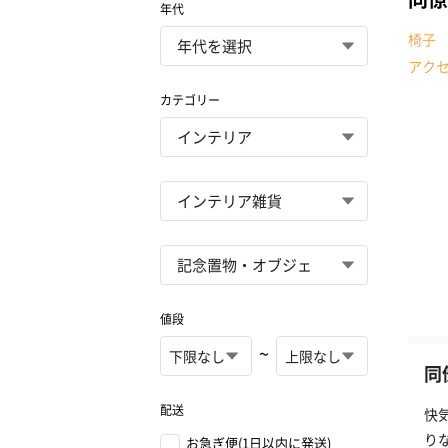
年代
椅子
アク
カテゴリー
値段
~
同
配送
快
り
お急ぎ便(1日以内に発送)