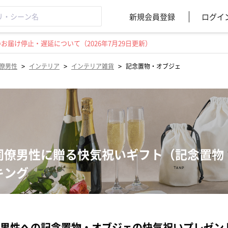
新規会員登録
ログイ
届け停止・遅延について（2026年7月29日更新）
>
>
>
僚男性
インテリア
インテリア雑貨
記念置物・オブジェ
同僚男性に贈る快気祝いギフト（記念置物
キング
男性への記念置物・オブジェの快気祝いプレゼン