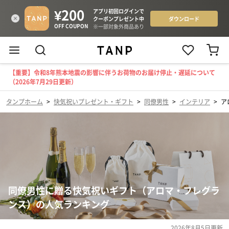
【重要】令和8年熊本地震の影響に伴うお荷物のお届け停止・遅延について
（2026年7月29日更新）
タンプホーム
>
快気祝いプレゼント・ギフト
>
同僚男性
>
インテリア
>
ア
同僚男性に贈る快気祝いギフト（アロマ・フレグラ
ンス）の人気ランキング
2026年8月5日
更新