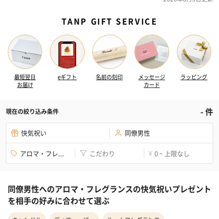
TANP GIFT SERVICE
最短翌日
eギフト
名前の刻印
メッセージ
ラッピング
お届け
カード
-
件
現在の絞り込み条件
快気祝い
同僚男性
アロマ・フレ...
こだわり
0 ~ 上限なし
¥
同僚男性へのアロマ・フレグランスの快気祝いプレゼント
を相手の好みに合わせて選ぶ