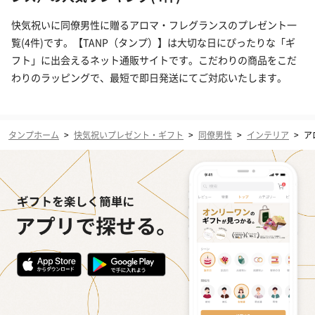
快気祝いに同僚男性に贈るアロマ・フレグランスのプレゼント一
覧(4件)です。【TANP（タンプ）】は大切な日にぴったりな「ギ
フト」に出会えるネット通販サイトです。こだわりの商品をこだ
わりのラッピングで、最短で即日発送にてご対応いたします。
タンプホーム
>
快気祝いプレゼント・ギフト
>
同僚男性
>
インテリア
>
ア