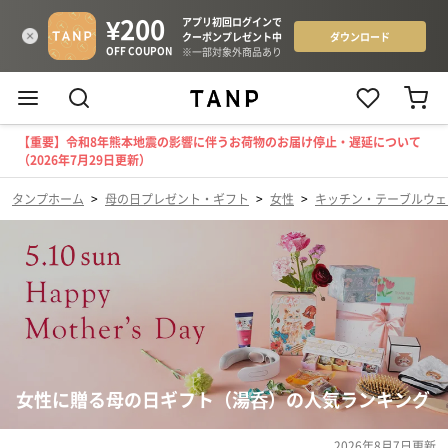
【重要】令和8年熊本地震の影響に伴うお荷物のお届け停止・遅延について
（2026年7月29日更新）
タンプホーム
>
母の日プレゼント・ギフト
>
女性
>
キッチン・テーブルウェ
女性に贈る母の日ギフト（湯呑）の人気ランキング
2026年8月7日
更新