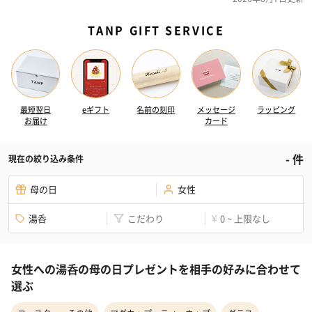
TANP GIFT SERVICE
最短翌日
eギフト
名前の刻印
メッセージ
ラッピング
お届け
カード
-
件
現在の絞り込み条件
母の日
女性
湯呑
こだわり
0 ~ 上限なし
¥
女性への湯呑の母の日プレゼントを相手の好みに合わせて
選ぶ